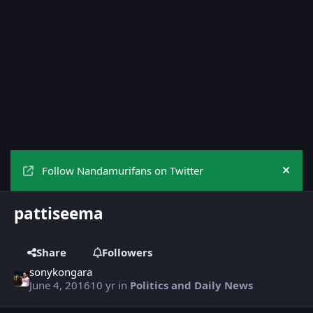
Follow Nandamurifans on Twitter
Hide
pattiseema
Share
Followers
sonykongara
June 4, 2016
10 yr
in
Politics and Daily News