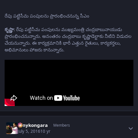
రేపు పట్టిసీమ పంపులను ప్రారంభించనున్న సీఎం
కృష్ణా:
రేపు పట్టిసీమ పంపులను ముఖ్యమంత్రి చంద్రబాబునాయుడు
ప్రారంభించనున్నారు. అనంతరం చంద్రబాబు కృష్ణాడెల్టాకు నీటిని విడుదల
చేయనున్నారు. ఈ కార్యక్రమానికి భారీ ఎత్తున రైతులు, కార్యకర్తలు,
అభిమానులు హాజరు కానున్నారు.
Author stats
sonykongara
Members
July 5, 2016
10 yr