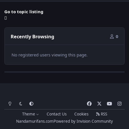
Go to topic listing
Recently Browsing
0
No registered users viewing this page.
Light Mode
Dark Mode
System Preference
f
x
y
i
a
o
n
Theme
Contact Us
Cookies
RSS
c
u
s
Nandamurifans.com
Powered by
Invision Community
e
t
t