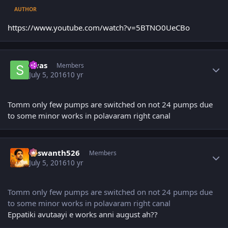
AUTHOR
https://www.youtube.com/watch?v=5BTNO0UeCBo
Author stats
swas
Members
July 5, 2016
10 yr
Tomm only few pumps are switched on not 24 pumps due
to some minor works in polavaram right canal
Author stats
Yaswanth526
Members
July 5, 2016
10 yr
Tomm only few pumps are switched on not 24 pumps due
to some minor works in polavaram right canal
Eppatiki avutaayi e works anni august ah??