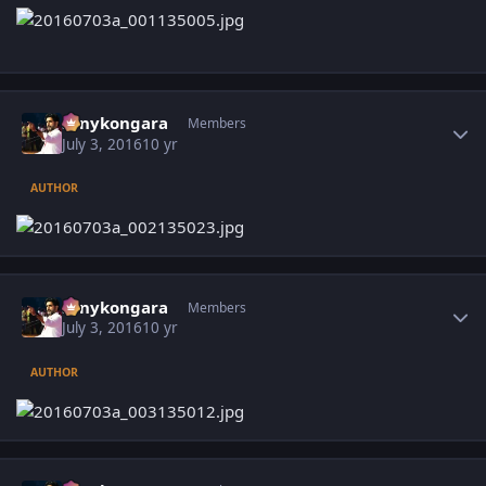
Author stats
sonykongara
Members
July 3, 2016
10 yr
AUTHOR
Author stats
sonykongara
Members
July 3, 2016
10 yr
AUTHOR
Author stats