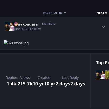
L
PAGE 1 OF 46
NEXT
Author stats
sonykongara
Members
June 4, 2016
10 yr
Top Po
Replies
Views
Created
Last Reply
1.4k
215.7k
10 yr
10 yr
2 days
2 days