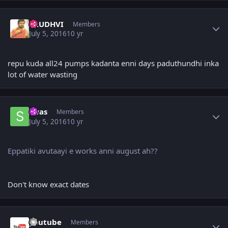
Author stats
PRUDHVI
Members
July 5, 2016
10 yr
repu kuda all24 pumps kadanta enni days paduthundhi inka
lot of water wasting
Author stats
swas
Members
July 5, 2016
10 yr
Eppatiki avutaayi e works anni august ah??
Don't know exact dates
Author stats
youtube
Members