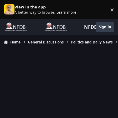
Skip to content
View in the app
×
D
A better way to browse.
Learn more
.
NFDB
Sign In
Home
General Discussions
Politics and Daily News