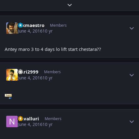
Expand topic overview
Author stats
sskmaestro
Members
June 4, 2016
10 yr
Antey maro 3 to 4 days lo lift start chestara??
Author stats
hari2999
Members
June 4, 2016
10 yr
Author stats
navalluri
Members
June 4, 2016
10 yr