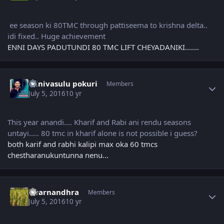
ee season ki 80TMC through pattiseema to krishna delta..
idi fixed.. Huge achievement
ENNI DAYS PADUTUNDI 80 TMC LIFT CHEYADANIKI.......
Author stats
srinivasulu pokuri
Members
July 5, 2016
10 yr
This year anandi.... Kharif and Rabi ani rendu seasons
untayi..... 80 tmc in kharif alone is not possible i guess?
both karif and rabhi kalipi max oka 60 tmcs
chestharanukuntunna nenu...
Author stats
swarnandhra
Members
July 5, 2016
10 yr