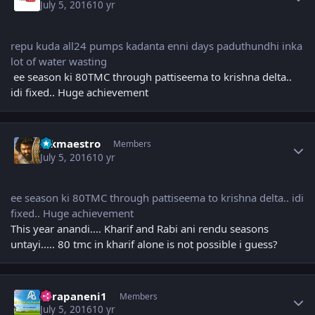
July 5, 2016
10 yr
repu kuda all24 pumps kadanta enni days paduthundhi inka
lot of water wasting
ee season ki 80TMC through pattiseema to krishna delta..
idi fixed.. Huge achievement
Author stats
sskmaestro
Members
July 5, 2016
10 yr
ee season ki 80TMC through pattiseema to krishna delta.. idi
fixed.. Huge achievement
This year anandi.... Kharif and Rabi ani rendu seasons
untayi..... 80 tmc in kharif alone is not possible i guess?
Author stats
surapaneni1
Members
July 5, 2016
10 yr