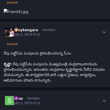
AUTHOR
Author stats
sonykongara
Members
July 5, 2016
10 yr
AUTHOR
రేపు పట్టిసీమ పంపులను ప్రారంభించనున్న సీఎం
కృష్ణా:
రేపు పట్టిసీమ పంపులను ముఖ్యమంత్రి చంద్రబాబునాయుడు
ప్రారంభించనున్నారు. అనంతరం చంద్రబాబు కృష్ణాడెల్టాకు నీటిని విడుదల
చేయనున్నారు. ఈ కార్యక్రమానికి భారీ ఎత్తున రైతులు, కార్యకర్తలు,
అభిమానులు హాజరు కానున్నారు.
Author stats
swas
Members
July 5, 2016
10 yr