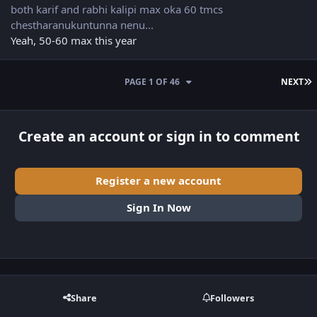
both karif and rabhi kalipi max oka 60 tmcs
chestharanukuntunna nenu...
Yeah, 50-60 max this year
L
PAGE 1 OF 46
NEXT
Create an account or sign in to comment
Register a new account
Sign In Now
Share
Followers