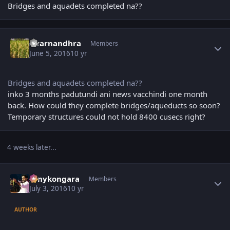
Bridges and aquadets completed na??
Author stats
swarnandhra
Members
June 5, 2016
10 yr
Bridges and aquadets completed na??
inko 3 months padutundi ani news vacchindi one month
back. How could they complete bridges/aqueducts so soon?
Temporary structures could not hold 8400 cusecs right?
4 weeks later...
Author stats
sonykongara
Members
July 3, 2016
10 yr
AUTHOR