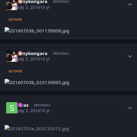
sonykongara
Members
July 3, 2016
10 yr
AUTHOR
Author stats
sonykongara
Members
July 3, 2016
10 yr
AUTHOR
Author stats
swas
Members
July 3, 2016
10 yr