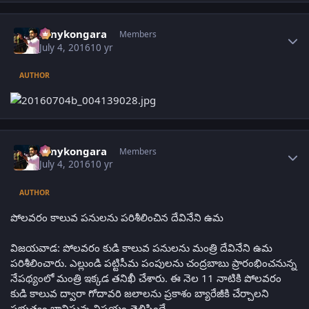
Author stats
sonykongara
Members
July 4, 2016
10 yr
AUTHOR
Author stats
sonykongara
Members
July 4, 2016
10 yr
AUTHOR
పోలవరం కాలువ పనులను పరిశీలించిన దేవినేని ఉమ
విజయవాడ: పోలవరం కుడి కాలువ పనులను మంత్రి దేవినేని ఉమ
పరిశీలించారు. ఎల్లుండి పట్టిసీమ పంపులను చంద్రబాబు ప్రారంభించనున్న
నేపథ్యంలో మంత్రి ఇక్కడ తనిఖీ చేశారు. ఈ నెల 11 నాటికి పోలవరం
కుడి కాలువ ద్వారా గోదావరి జలాలను ప్రకాశం బ్యారేజీకి చేర్చాలని
ప్రభుత్వం భావిస్తున్న విషయం తెలిసిందే.