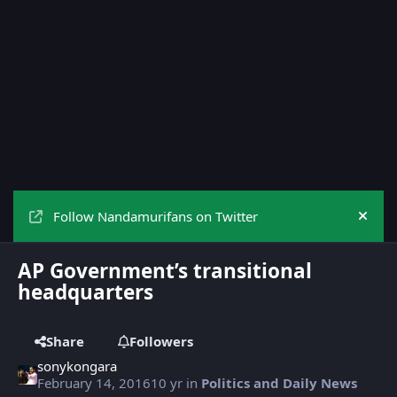
Follow Nandamurifans on Twitter
Hide
AP Government’s transitional
headquarters
Share
Followers
sonykongara
February 14, 2016
10 yr
in
Politics and Daily News