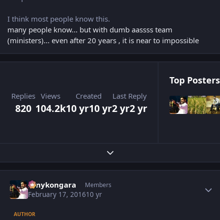
I think most people know this.
many people know... but with dumb aassss team
(ministers)... even after 20 years , it is near to impossible
Top Posters
Replies
Views
Created
Last Reply
820
104.2k
10 yr
10 yr
2 yr
2 yr
Expand topic overview
Author stats
sonykongara
Members
February 17, 2016
10 yr
AUTHOR