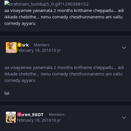
aa visayamee yanamala 2 months krithame cheppadu... adi
ikkade chebithe... nenu comedy chesthunnanemo ani vallu
comedy ayyaru
Author stats
chsrk
Members
February 18, 2016
10 yr
aa visayamee yanamala 2 months krithame cheppadu... adi
ikkade chebithe... nenu comedy chesthunnanemo ani vallu
comedy ayyaru
lol
Author stats
Naren_EGDT
Members
February 18, 2016
10 yr