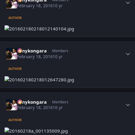
February 18, 2016
10 yr
AUTHOR
Author stats
sonykongara
Members
February 18, 2016
10 yr
AUTHOR
Author stats
sonykongara
Members
February 18, 2016
10 yr
AUTHOR