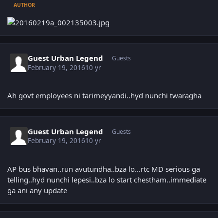
AUTHOR
Guest Urban Legend
Guests
February 19, 2016
10 yr
Ah govt employees ni tarimeyyandi..hyd nunchi twaragha
Guest Urban Legend
Guests
February 19, 2016
10 yr
AP bus bhavan..run avutundha..bza lo...rtc MD serious ga
telling..hyd nunchi lepesi..bza lo start chestham..immediate
ga ani any update
Author stats