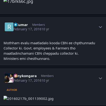
Author stats
RKumar
Members
February 17, 2016
10 yr
Mothham evalu maatladalo kooda CBN ee chpthunnadu
Collector ki. Govt. employees & Farmers tho
maatladinchamani CBN cheppadu collector ki.
Ministers emi chesthunnaro.
Author stats
sonykongara
Members
February 17, 2016
10 yr
AUTHOR