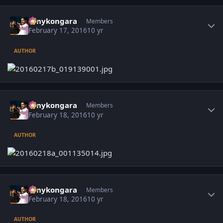
Author stats
sonykongara
Members
February 17, 2016
10 yr
AUTHOR
Author stats
sonykongara
Members
February 18, 2016
10 yr
AUTHOR
Author stats
sonykongara
Members
February 18, 2016
10 yr
AUTHOR