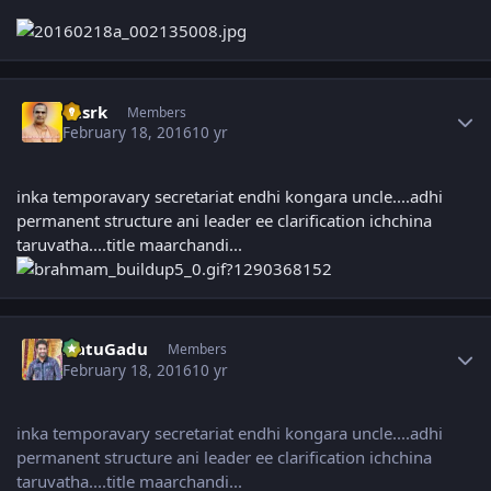
Author stats
chsrk
Members
February 18, 2016
10 yr
inka temporavary secretariat endhi kongara uncle....adhi
permanent structure ani leader ee clarification ichchina
taruvatha....title maarchandi...
Author stats
NatuGadu
Members
February 18, 2016
10 yr
inka temporavary secretariat endhi kongara uncle....adhi
permanent structure ani leader ee clarification ichchina
taruvatha....title maarchandi...