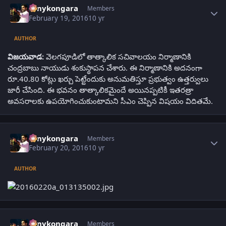
sonykongara
Members
February 19, 2016
10 yr
AUTHOR
విజయవాడ:
వెలగపూడిలో తాత్కాలిక సచివాలయం నిర్మాణానికి
చంద్రబాబు నాయుడు శంకుస్థాపన చేశారు. ఈ నిర్మాణానికి అదనంగా
రూ.40.80 కోట్లు ఖర్చు పెట్టేందుకు అనుమతిస్తూ ప్రభుత్వం ఉత్తర్వులు
జారీ చేసింది. ఈ భవనం తాత్కాలికమైందే అయినప్పటికీ ఇతరత్రా
అవసరాలకు ఉపయోగించుకుంటామని సీఎం చెప్పిన విషయం విదితమే.
Author stats
sonykongara
Members
February 20, 2016
10 yr
AUTHOR
Author stats
sonykongara
Members