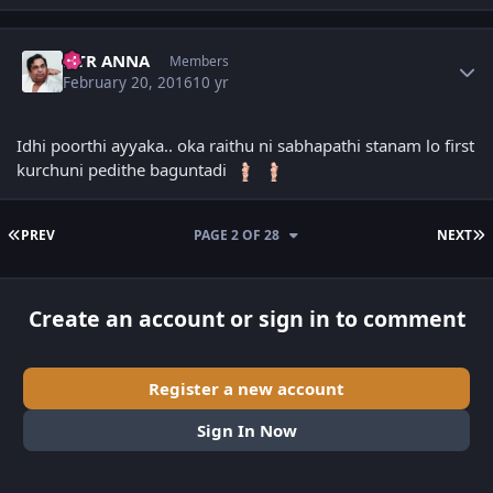
Author stats
NTR ANNA
Members
February 20, 2016
10 yr
Idhi poorthi ayyaka.. oka raithu ni sabhapathi stanam lo first
kurchuni pedithe baguntadi
FIRST PAGE
L
PREV
PAGE 2 OF 28
NEXT
Create an account or sign in to comment
Register a new account
Sign In Now