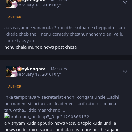
February 18, 2016
10 yr
AUTHOR
aa visayamee yanamala 2 months krithame cheppadu... adi
ikkade chebithe... nenu comedy chesthunnanemo ani vallu
comedy ayyaru
nenu chala munde news post chesa.
Author stats
sonykongara
Members
February 18, 2016
10 yr
AUTHOR
inka temporavary secretariat endhi kongara uncle....adhi
permanent structure ani leader ee clarification ichchina
taruvatha....title maarchandi...
e vishyam kuda eppudo news vesa, e topic kuda undi a
news undi , miru sariga chudtala.govt core purthikagane