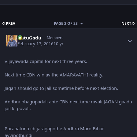
FIRST PAGE
L
PREV
PAGE 2 OF 28
NEXT
Author stats
NatuGadu
Members
February 17, 2016
10 yr
Vijayawada capital for next three years.
Next time CBN win avithe AMARAVATHI reality.
Jagan should go to jail sometime before next election.
Andhra bhagupadali ante CBN next time ravali JAGAN gaadu
jail ki povali.
Porapatuna idi jaragapothe Andhra Maro Bihar
avvipothundi.