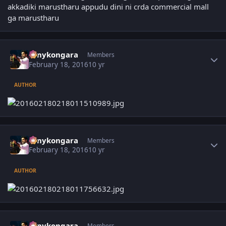
akkadiki marustharu appudu dini ni crda commercial mall
ga marustharu
Author stats
sonykongara
Members
February 18, 2016
10 yr
AUTHOR
Author stats
sonykongara
Members
February 18, 2016
10 yr
AUTHOR
Author stats
sonykongara
Members