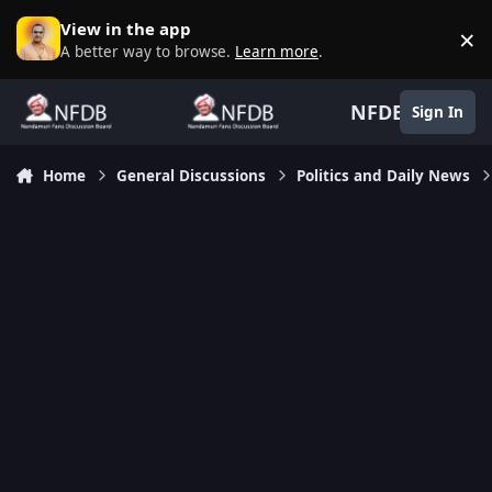
Skip to content
View in the app
×
D
A better way to browse.
Learn more
.
NFDB
Sign In
Home
General Discussions
Politics and Daily News