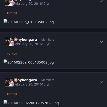
February 20, 2016
10 yr
AUTHOR
Author stats
sonykongara
Members
February 20, 2016
10 yr
AUTHOR
Author stats
sonykongara
Members
February 20, 2016
10 yr
AUTHOR