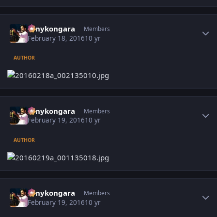
Author stats
sonykongara
Members
February 18, 2016
10 yr
AUTHOR
Author stats
sonykongara
Members
February 19, 2016
10 yr
AUTHOR
Author stats
sonykongara
Members
February 19, 2016
10 yr