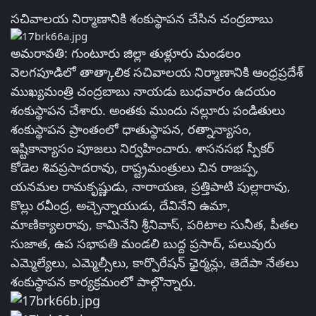
సచివాలయ నిర్మాణానికి శంకుస్థాపన చేసిన చంద్రబాబు
అమరావతి: గుంటూరు జిల్లా తుళ్లూరు మండలం
వెలగపూడిలో తాత్కాలిక సచివాలయ నిర్మాణానికి ఆంధ్రప్రదేశ్‌
ముఖ్యమంత్రి చంద్రబాబు నాయడు బుధవారం ఉదయం
శంకుస్థాపన చేశారు. అంతకు ముందు నల్లూరు పండితులు
శంకుస్థాపన ప్రాంతంలో ధాతుస్థాపన, రత్నాన్యాసం,
ఇష్టికాన్యాసం పూజలు నిర్వహించారు. శాసనసభ స్పీకర్‌
కోడెల శివప్రసాదరావు, రాష్ట్రమంత్రులు చిన రాజప్ప,
యనమల రామకృష్ణుడు, నారాయణ, ప్రత్తిపాటి పుల్లారావు,
కొల్లు రవీంద్ర, అచ్చెన్నాయుడు, దేవినేని ఉమా,
మాణిక్యాలరావు, కామినేని శ్రీనివాస్‌, పరిటాల సునీత, పీతల
సుజాత, ఉప సభాపతి మండలి బుద్ద ప్రసాద్‌, పలువురు
ఎమ్మెల్యేలు, ఎమ్మెల్సీలు, కార్పొరేషన్‌ ఛైర్మన్లు, తెదేపా నేతలు
శంకుస్థాపన కార్యక్రమంలో పాల్గొన్నారు.