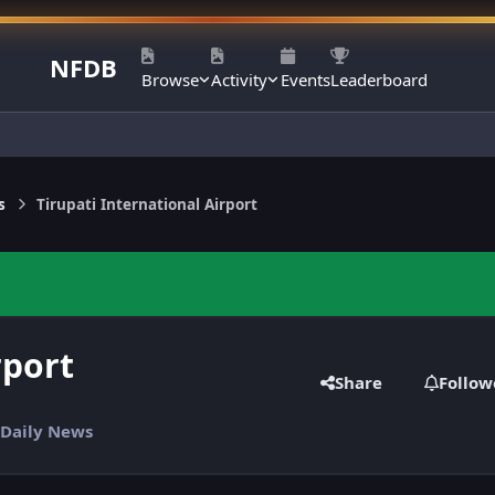
NFDB
Browse
Activity
Events
Leaderboard
s
Tirupati International Airport
rport
Share
Follow
 Daily News