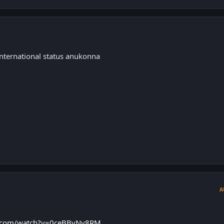
nternational status anukonna
A
e.com/watch?v=0ceBBvNv8RM