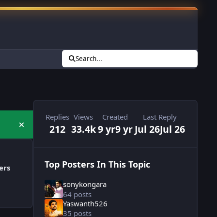
Search...
Replies
Views
Created
Last Reply
212
33.4k
9 yr
9 yr
Jul 26
Jul 26
Hide announcement
Top Posters In This Topic
ers
sonykongara
64 posts
Yaswanth526
35 posts