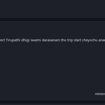
irect Tirupathi dhigi swami darasanam tho trip start cheyochu an
minion