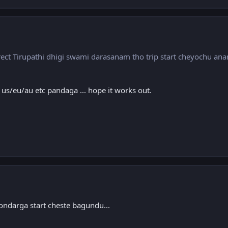
irect Tirupathi dhigi swami darasanam tho trip start cheyochu an
 us/eu/au etc pandaga ... hope it works out.
ondarga start cheste bagundu...