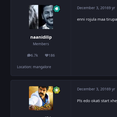
December 3, 2016
9 yr
enni rojula maa tirupa
naanidilip
Members
6.7k
186
posts
Reputation
Location
:
mangalore
December 3, 2016
9 yr
Pls edo okati start x