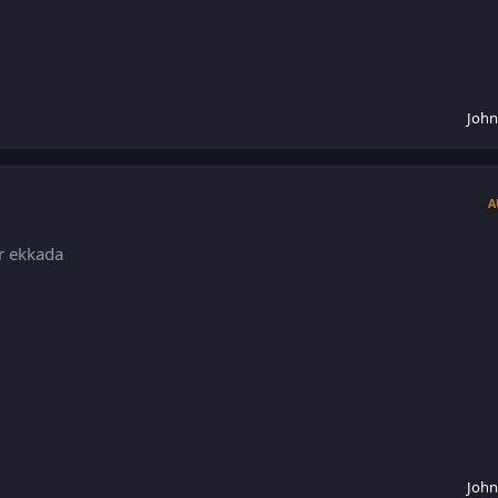
John
A
r ekkada
John