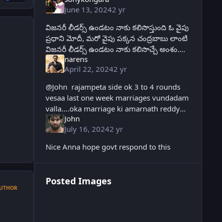
June 13, 2024
2 yr
విజనరీ లీడర్స్‌ ఉండటం నాకు కలిసొస్తుంది ఓ వైపు
ప్రధాని మోదీ, మరో వైపు పక్కన చంద్రబాబు లాంటి
విజనరీ లీడర్స్‌ ఉండటం నాకు కలిసొచ్చే అంశం.
narens
దేశ ప్రజలు గర్వపడేలా బాధ్యతలు నిర్వర్తిస్తా.
April 22, 2024
2 yr
భోగాపురం ఎయిర్‌
@John rajampeta side ok 3 to 4 rounds
vesaa last one week marriages vundadam
valla....oka marriage ki amarnath reddy
John
kooda vachaadu....akkada janam
July 16, 2024
2 yr
cheppadam entante, eesari chengal
rayudu ki ichi la
Nice Anna hope govt respond to this
Posted Images
UTHOR