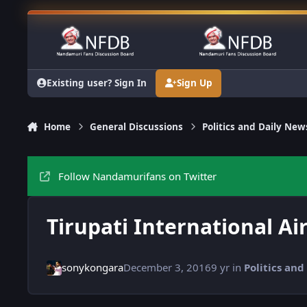
Skip to content
Existing user? Sign In
Sign Up
Home
General Discussions
Politics and Daily New
Follow Nandamurifans on Twitter
Tirupati International Ai
sonykongara
December 3, 2016
9 yr
in
Politics and