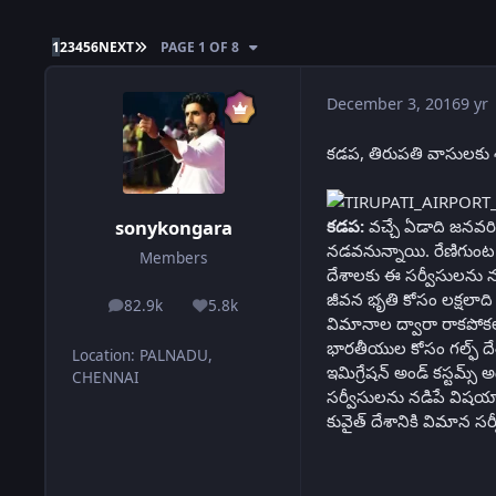
LAST PAGE
1
2
3
4
5
6
NEXT
PAGE 1 OF 8
December 3, 2016
9 yr
కడప, తిరుపతి వాసులకు శ
కడప:
వచ్చే ఏడాది జనవరి
sonykongara
నడవనున్నాయి. రేణిగుంట ఎయ
Members
దేశాలకు ఈ సర్వీసులను నడప
జీవన భృతి కోసం లక్షలాది మ
82.9k
5.8k
posts
Reputation
విమానాల ద్వారా రాకపోకలు స
భారతీయుల కోసం గల్ఫ్‌ ద
Location
:
PALNADU,
ఇమిగ్రేషన్ అండ్‌ కస్టమ్
CHENNAI
సర్వీసులను నడిపే విషయాన
కువైత్ దేశానికి విమాన సర