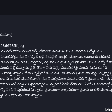
ుభవార్త..
 మొదటి వారం నుంచి గల్ఫ్‌ దేశాలకు తిరుపతి నుంచి విమాన సర్వీసులు
ిర్‌పోర్టు నుంచి గల్ఫ్‌ దేశాలైన కువైట్‌, ఖత్తర్‌, దుబాయి, అబుదాబి తదితర
నున్నారు. కడప, చిత్తూరు, నెల్లూరు చుట్టుపక్కల ప్రాంతాల నుంచి గల్ఫ్‌ దేశ
ంది వెళ్లి ఉన్నారు. ప్రతి రోజూ వీరు చెన్నై ఎయిర్‌పోర్టు నుంచి సుమారు 10
ాగిస్తున్నారు. దీనిని దృష్టిలో ఉంచుకుని ఈ ప్రాంత ప్రజల సౌలభ్యం దృష్ట్యా ప
ేశాలకు జనవరి మొదటివారం నుంచి సర్వీసులు నడపడానికి నిర్ణయించారు. ఈ 
స్‌ అధికారులతో చర్చలు పూర్తయ్యాయి. త్వరలో ఏయే దేశాలకు.. ఏయే సమయాల్లో
్ని వెంటనే ప్రకటించనున్నారు. ప్రధానంగా అత్యధికంగా ప్రవాస భారతీయులున్
్వీసులు ప్రారంభం కానున్నాయి.
John