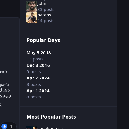
John
33 posts
narens
14 posts
Popular Days
May 5 2018
13 posts
Dec 3 2016
ాలకు
9 posts
Apr 2 2024
్రవాస
8 posts
మేరకు
Apr 1 2024
 విమాన
8 posts
న
Most Popular Posts
1
sonykongara