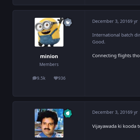
December 3, 2016
9 yr
International batch d
Good.
Connecting flights tho
minion
Members
9.5k
936
posts
Reputation
December 3, 2016
9 yr
Vijayawada ki kooda t