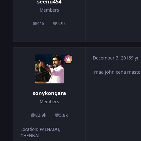
seenu454
Members
41k
5.9k
posts
Reputation
December 3, 2016
9 yr
maa john cena maste
sonykongara
Members
82.9k
5.8k
posts
Reputation
Location
:
PALNADU,
CHENNAI