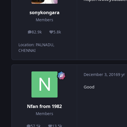
sonykongara
Members
82.9k
5.8k
posts
Reputation
Location
:
PALNADU,
CHENNAI
December 3, 2016
9 yr
Good
Nfan from 1982
Members
57.5k
13.5k