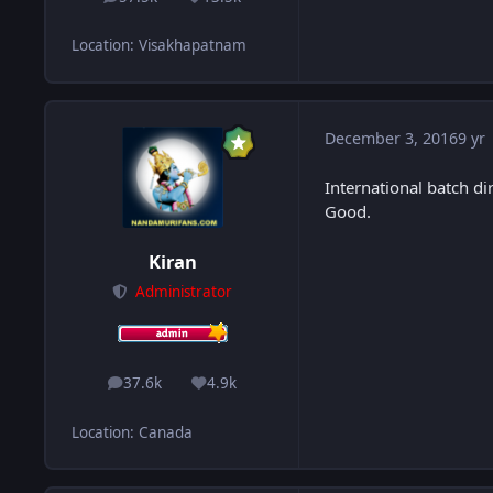
posts
Reputation
Location
:
Visakhapatnam
December 3, 2016
9 yr
International batch d
Good.
Kiran
Administrator
37.6k
4.9k
posts
Reputation
Location
:
Canada