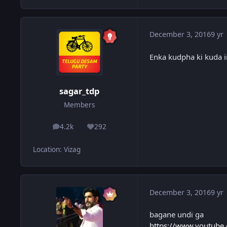
December 3, 2016
9 yr
Enka kudpha ki kuda i
sagar_tdp
Members
4.2k
292
posts
Reputation
Location
:
Vizag
December 3, 2016
9 yr
bagane undi ga
https://www.youtub