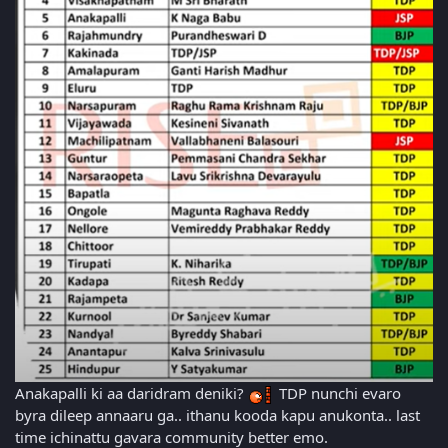
Anakapalli ki aa daridram deniki?
TDP nunchi evaro
byra dileep annaaru ga.. ithanu kooda kapu anukonta.. last
time ichinattu gavara community better emo.