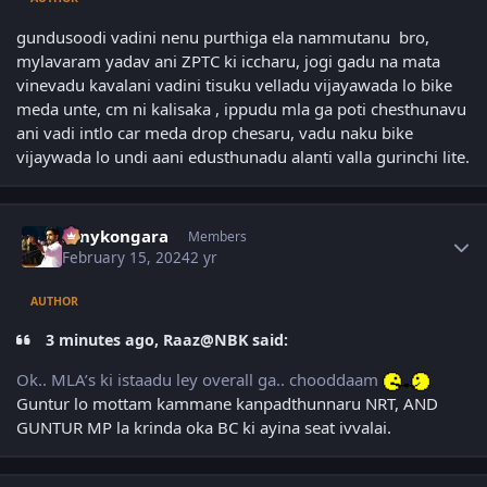
gundusoodi vadini nenu purthiga ela nammutanu bro,
mylavaram yadav ani ZPTC ki iccharu, jogi gadu na mata
vinevadu kavalani vadini tisuku velladu vijayawada lo bike
meda unte, cm ni kalisaka , ippudu mla ga poti chesthunavu
ani vadi intlo car meda drop chesaru, vadu naku bike
vijaywada lo undi aani edusthunadu alanti valla gurinchi lite.
Author stats
sonykongara
Members
February 15, 2024
2 yr
AUTHOR
3 minutes ago, Raaz@NBK said:
Ok.. MLA’s ki istaadu ley overall ga.. chooddaam
Guntur lo mottam kammane kanpadthunnaru NRT, AND
GUNTUR MP la krinda oka BC ki ayina seat ivvalai.
Author stats