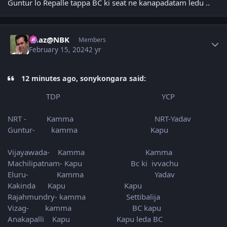
Guntur lo Repalle tappa BC ki seat ne kanapadatam ledu ..
Author stats
Raaz@NBK
Members
February 15, 2024
2 yr
12 minutes ago, sonykongara said:
TDP YCP
NRT - Kamma NRT-Yadav
Guntur- kamma Kapu
Vijayawada- Kamma Kamma
Machilipatnam- Kapu Bc ki ivvachu
Eluru- Kamma Yadav
Kakinda Kapu Kapu
Rajahmundry- kamma Settibalija
Vizag- kamma BC kapu
Anakapalli Kapu Kapu leda BC