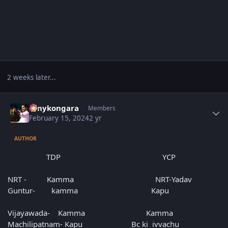
2 weeks later...
Author stats
sonykongara
Members
February 15, 2024
2 yr
AUTHOR
TDP YCP
NRT - Kamma NRT-Yadav
Guntur- kamma Kapu
Vijayawada- Kamma Kamma
Machilipatnam- Kapu Bc ki ivvachu