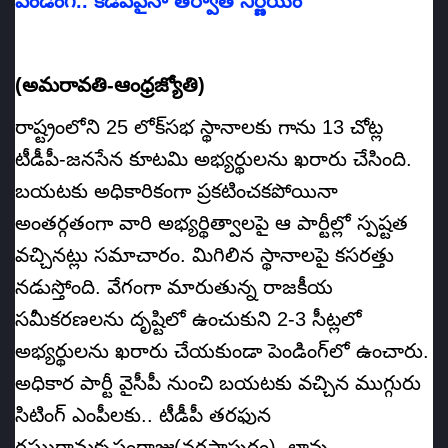
పెండింగ్‌.. కడపపైనా తర్వాత నిర్ణయం
(అమరావతి-ఆంధ్రజ్యోతి)
రాష్ట్రంలోని 25 లోక్‌సభ స్థానాలకు గాను 13 చోట్ల
టీడీపీ-జనసేన కూటమి అభ్యర్థులను ఖరారు చేసింది.
బయటకు అధికారికంగా ప్రకటించకపోయినా
అంతర్గతంగా వారి అభ్యర్థిత్వాలపై ఆ పార్టీల్లో స్పష్టత
వచ్చినట్లు సమాచారం. మిగిలిన స్థానాలపై కసరత్తు
నడుస్తోంది. వేగంగా మారుతున్న రాజకీయ
సమీకరణలను దృష్టిలో ఉంచుకుని 2-3 సీట్లలో
అభ్యర్థులను ఖరారు చేయకుండా పెండింగ్‌లో ఉంచారు.
అధికార పార్టీ వైసీపీ నుంచి బయటకు వచ్చిన ముగ్గురు
సిటింగ్‌ ఎంపీలకు.. టీడీపీ తరఫున
రఘురామకృష్ణంరాజు(నరసాపురం), లావు