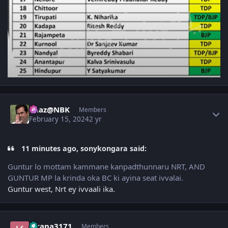
Author stats
Raaz@NBK
Members
February 15, 2024
2 yr
11 minutes ago, sonykongara said:
Guntur lo mottam kammane kanpadthunnaru NRT, AND
GUNTUR MP la krinda oka BC ki ayina seat ivvalai.
Guntur west, Nrt ey ivvaali ika.
Author stats
kirana3171
Members