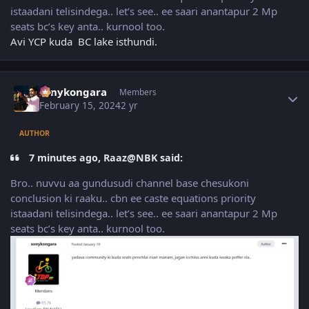
istaadani telisindega.. let’s see.. ee saari anantapur 2 Mp
seats bc’s key anta.. kurnool too.
Avi YCP kuda BC lake isthundi.
Author stats
sonykongara
Members
February 15, 2024
2 yr
AUTHOR
7 minutes ago, Raaz@NBK said:
Bro.. nuvvu aa gundusudi channel base chesukoni
conclusion ki raaku.. cbn ee caste equations priority
istaadani telisindega.. let’s see.. ee saari anantapur 2 Mp
seats bc’s key anta.. kurnool too.