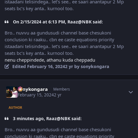
istaadani telisindega.. let’s see.. ee saari anantapur 2 Mp
seats bc’s key anta.. kurnool too.
On 2/15/2024 at 6:13 PM, Raaz@NBK said:
Bro.. nuvvu aa gundusudi channel base chesukoni
conclusion ki raaku.. cbn ee caste equations priority
istaadani telisindega.. let’s see.. ee saari anantapur 2 Mp
seats bc’s key anta.. kurnool too.
nenu cheppindede, athanu kuda cheppadu
Edited
February 16, 2024
2 yr
by sonykongara
Author stats
sonykongara
Members
February 15, 2024
2 yr
AUTHOR
3 minutes ago, Raaz@NBK said:
Bro.. nuvvu aa gundusudi channel base chesukoni
conclusion ki raaku.. cbn ee caste equations priority