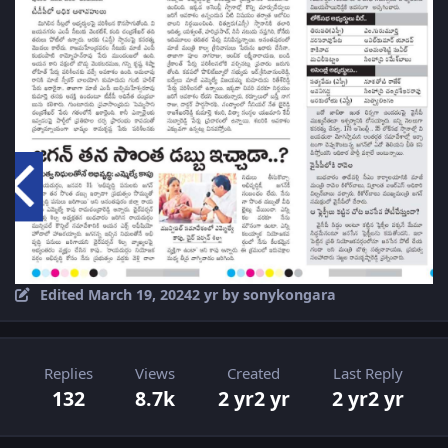
Edited
March 19, 2024
2 yr
by sonykongara
Replies
Views
Created
Last Reply
132
8.7k
2 yr
2 yr
2 yr
2 yr