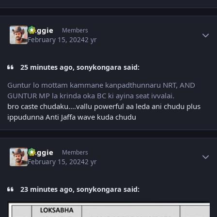
Author stats
baggie
Members
February 15, 2024
2 yr
25 minutes ago, sonykongara said:
Guntur lo mottam kammane kanpadthunnaru NRT, AND
GUNTUR MP la krinda oka BC ki ayina seat ivvalai.
bro caste chudaku....vallu powerful aa leda ani chudu plus
ippudunna Anti Jaffa wave kuda chudu
Author stats
baggie
Members
February 15, 2024
2 yr
23 minutes ago, sonykongara said: