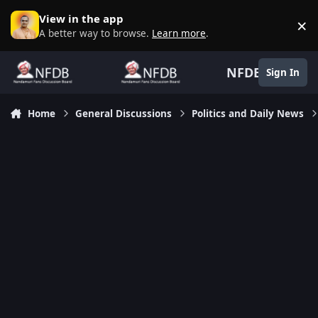
Skip to content
View in the app
×
D
A better way to browse.
Learn more
.
NFDB
Sign In
Home
General Discussions
Politics and Daily News