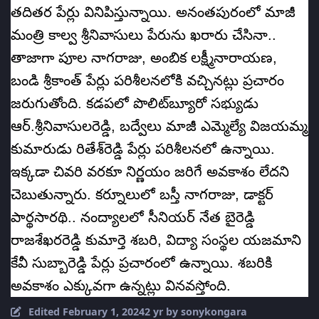
తదితర పేర్లు వినిపిస్తున్నాయి. అనంతపురంలో మాజీ
మంత్రి కాల్వ శ్రీనివాసులు పేరును ఖరారు చేసినా..
తాజాగా పూల నాగరాజు, అంబిక లక్ష్మీనారాయణ,
బండి శ్రీకాంత్‌ పేర్లు పరిశీలనలోకి వచ్చినట్లు ప్రచారం
జరుగుతోంది. కడపలో పొలిట్‌బ్యూరో సభ్యుడు
ఆర్‌.శ్రీనివాసులరెడ్డి, బద్వేలు మాజీ ఎమ్మెల్యే విజయమ్మ
కుమారుడు రితేశ్‌రెడ్డి పేర్లు పరిశీలనలో ఉన్నాయి.
ఇక్కడా చివరి వరకూ నిర్ణయం జరిగే అవకాశం లేదని
చెబుతున్నారు. కర్నూలులో బస్తీ నాగరాజు, డాక్టర్‌
పార్థసారథి.. నంద్యాలలో సీనియర్‌ నేత బైరెడ్డి
రాజశేఖరరెడ్డి కుమార్తె శబరి, విద్యా సంస్థల యజమాని
కేవీ సుబ్బారెడ్డి పేర్లు ప్రచారంలో ఉన్నాయి. శబరికి
అవకాశం ఎక్కువగా ఉన్నట్లు వినవస్తోంది.
Edited
February 1, 2024
2 yr
by sonykongara