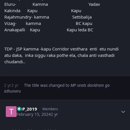
Eluru- Kamma Yadav
Kakinda Kapu Kapu
Rajahmundry- kamma Settibalija
Vizag- kamma BC kapu
Anakapalli Kapu Kapu leda BC
TDP - JSP kamma -kapu Corridor vesthara enti etu nundi
atu daka, inka siggu raka pothe ela, chala anti vasthadi
chudandi..
2 yr
2 yr
The title was changed to
MP seats daridram ga
isthunaru
Author stats
TDP_2019
Members
February 15, 2024
2 yr