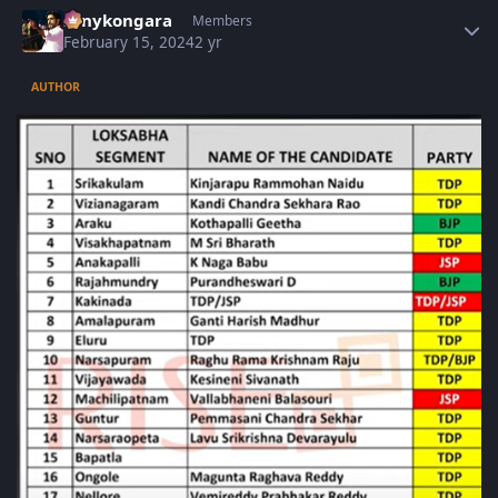
sonykongara
Members
February 15, 2024
2 yr
AUTHOR