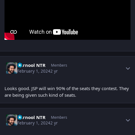
Author stats
kurnool NTR
Members
February 1, 2024
2 yr
Looks good. JSP will win 90% of the seats they contest. They
are being given such kind of seats.
Author stats
kurnool NTR
Members
February 1, 2024
2 yr