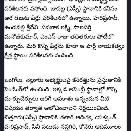
పరిశీలనకు వస్తోంది. బాపట్ల (ఎస్సీ) స్థానానికి కనీసం
అర డజను పేర్లు పరిశీలనలో ఉన్నాయి. హరిప్రసాద్‌,
ఉండవల్లి శ్రీదేవి, పనబాక లక్ష్మి, పాలపర్తి
మనోజ్‌కుమార్‌, ఎంఎస్‌ రాజు తదితరులు పోటీలో
ఉన్నారు. మరి కొన్ని పేర్లను కూడా ఆ పార్టీ నాయకత్వం
క్షేత్ర స్థాయి పరిశీలనకు పంపింది.
ఒంగోలు, నెల్లూరు అభ్యర్థులపై కసరత్తును ప్రస్తుతానికి
పెండింగ్‌లో ఉంచింది. ఇక్కడ అసెంబ్లీ స్థానాల్లో కొన్ని
మార్పుచేర్పులు జరిగే అవకాశం ఉన్నందున వీటి
విషయం తర్వాత ఆలోచించాలని నిర్ణయించింది.
చిత్తూరు(ఎస్సీ) స్థానానికి తలారి ఆదిత్య, యశ్వంత్‌,
హరిప్రసాద్‌, సినీ నటుడు సప్తగిరి, కోనేరు ఆదిమూలం