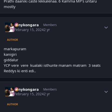
Prathi daaniki caste lekkalenaa. 6 Kamma MP's untaru
mostly
Author stats
sonykongara
Members
February 15, 2024
2 yr
AUTHOR
markapuram
kanigiri
giddalur
YCP vere vere kualaki isthunte manam matram 3 seats
Reddys ki enti edi..
Author stats
sonykongara
Members
February 15, 2024
2 yr
AUTHOR