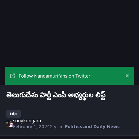
Follow Nandamurifans on Twitter
Hide
తెలుగుదేశం పార్టీ ఎంపీ అభ్యర్థుల లిస్ట్
tdp
sonykongara
February 1, 2024
2 yr
in
Politics and Daily News