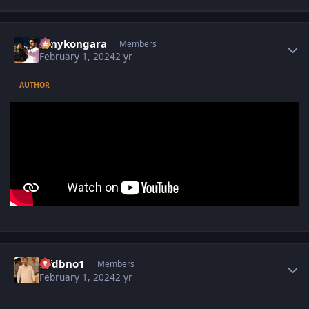
Author stats
sonykongara
Members
February 1, 2024
2 yr
AUTHOR
Author stats
Nfdbno1
Members
February 1, 2024
2 yr