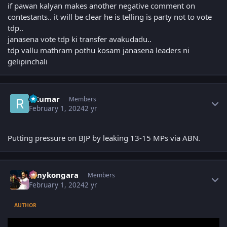
if pawan kalyan makes another negative comment on
contestants.. it will be clear he is telling is party not to vote
tdp..
janasena vote tdp ki transfer avakudadu..
tdp vallu mathram pothu kosam janasena leaders ni
gelipinchali
Author stats
RKumar
Members
February 1, 2024
2 yr
Putting pressure on BJP by leaking 13-15 MPs via ABN.
Author stats
sonykongara
Members
February 1, 2024
2 yr
AUTHOR