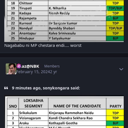
Nagababu ni MP chestara endi.... worst
Author stats
Raaz@NBK
Members
February 15, 2024
2 yr
9 minutes ago, sonykongara said: