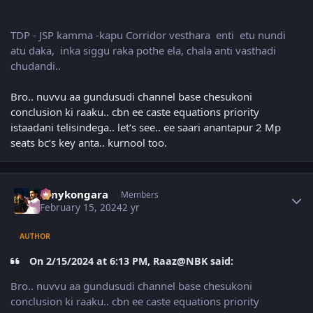
TDP - JSP kamma -kapu Corridor vesthara enti etu nundi
atu daka, inka siggu raka pothe ela, chala anti vasthadi
chudandi..
Bro.. nuvvu aa gundusudi channel base chesukoni
conclusion ki raaku.. cbn ee caste equations priority
istaadani telisindega.. let’s see.. ee saari anantapur 2 Mp
seats bc’s key anta.. kurnool too.
Author stats
sonykongara
Members
February 15, 2024
2 yr
AUTHOR
On 2/15/2024 at 6:13 PM, Raaz@NBK said:
Bro.. nuvvu aa gundusudi channel base chesukoni
conclusion ki raaku.. cbn ee caste equations priority