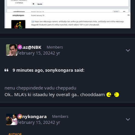
Author stats
Raaz@NBK
Members
February 15, 2024
2 yr
9 minutes ago, sonykongara said:
nenu cheppindede vadu cheppadu
Ok.. MLA’s ki istaadu ley overall ga.. chooddaam
Author stats
sonykongara
Members
February 15, 2024
2 yr
AUTHOR