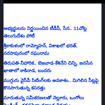
అభ్యర్థులను నిర్ణయించిన టీడీపీ, సేన.. 11చోట్ల
తెలుగుదేశం పోటీ
శ్రీకాకుళంలో రామ్మోహన్‌, విశాఖలో భరత్‌,
నరసాపురంలో రఘురామ
తిరుపతి-నీహారిక.. బెజవాడ-కేశినేని చిన్ని, జనసేన
ఖాతాలో కాకినాడ, బందరు
ముగ్గురు వైసీపీ సిటింగ్‌లకు అవకాశం.. మిగిలిన సీట్లపై
కొనసాగుతున్న కసరత్తు
మారుతున్న సమీకరణలతో నెల్లూరు, ఒంగోలు