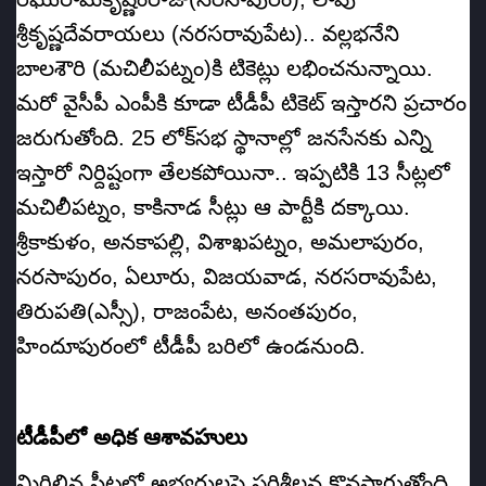
శ్రీకృష్ణదేవరాయలు (నరసరావుపేట).. వల్లభనేని
బాలశౌరి (మచిలీపట్నం)కి టికెట్లు లభించనున్నాయి.
మరో వైసీపీ ఎంపీకి కూడా టీడీపీ టికెట్‌ ఇస్తారని ప్రచారం
జరుగుతోంది. 25 లోక్‌సభ స్థానాల్లో జనసేనకు ఎన్ని
ఇస్తారో నిర్దిష్టంగా తేలకపోయినా.. ఇప్పటికి 13 సీట్లలో
మచిలీపట్నం, కాకినాడ సీట్లు ఆ పార్టీకి దక్కాయి.
శ్రీకాకుళం, అనకాపల్లి, విశాఖపట్నం, అమలాపురం,
నరసాపురం, ఏలూరు, విజయవాడ, నరసరావుపేట,
తిరుపతి(ఎస్సీ), రాజంపేట, అనంతపురం,
హిందూపురంలో టీడీపీ బరిలో ఉండనుంది.
టీడీపీలో అధిక ఆశావహులు
మిగిలిన సీట్లలో అభ్యర్థులపై పరిశీలన కొనసాగుతోంది.