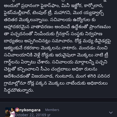
అందులో ప్రధానంగా ఫైకాస్‌ఫాం, మినీ ఇజ్జోర, కార్పోలాన,
ఫైకస్‌మల్లీబాల్‌, టెంపుల్‌ ట్రీ, మహాగని, మొర య్యడ్వాల్స్‌
తదితర మొక్కలున్నాయి. సచివాలయ ఉద్యోగుల కు
ఆహ్లాదకరమైన వాతావరణం అందించే ఉద్ధేశంతో ప్రాంగణమం
తా పచ్చదనంతో నింపేందుకు గ్రీనక్రాస్‌ సంస్థకు నిర్వహణ
బాధ్యతలు అప్పగించినట్లు సమాచారం. రోడ్ల మధ్య డివైడర్లపై
ఆకట్టుకునే రకరకాల మొక్కలను నాటారు. మందడం నుంచి
సచివాలయానికి వెళ్లే రోడ్డుకు ఇరువైపులా మొక్కలు నాటి ట్రీ
గార్డ్‌లను ఏర్పాటు చేశారు. సచివాలయ మార్గాలన్నీ పచ్చని
చెట్లతో కన్పించాలని సీఎం చంద్రబాబు అధికా రులను
ఆదేశించడంతో విజయవాడ, గుంటూరు, మంగ ళగిరి పరిసర
గ్రామాల్లోనూ రోడ్ల పక్కన మొక్కలు నాటేందుకు అధికారులు
సిద్ధమౌతున్నారు.
Author stats
sonykongara
Members
October 22, 2016
9 yr