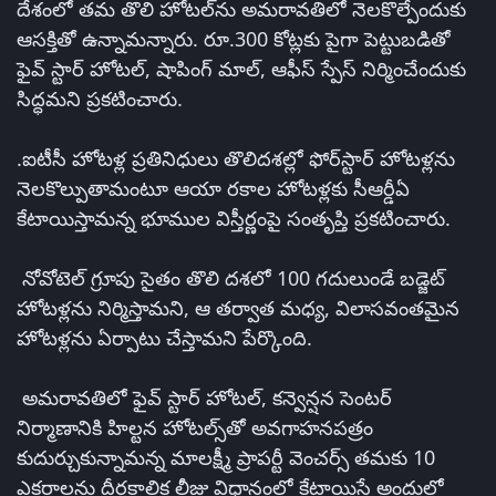
దేశంలో తమ తొలి హోటల్‌ను అమరావతిలో నెలకొల్పేందుకు
ఆసక్తితో ఉన్నామన్నారు. రూ.300 కోట్లకు పైగా పెట్టుబడితో
ఫైవ్‌ స్టార్‌ హోటల్‌, షాపింగ్‌ మాల్‌, ఆఫీస్‌ స్పేస్‌ నిర్మించేందుకు
సిద్ధమని ప్రకటించారు.
.ఐటీసీ హోటళ్ల ప్రతినిధులు తొలిదశల్లో ఫోర్‌స్టార్‌ హోటళ్లను
నెలకొల్పుతామంటూ ఆయా రకాల హోటళ్లకు సీఆర్డీఏ
కేటాయిస్తామన్న భూముల విస్తీర్ణంపై సంతృప్తి ప్రకటించారు.
నోవోటెల్‌ గ్రూపు సైతం తొలి దశలో 100 గదులుండే బడ్జెట్‌
హోటళ్లను నిర్మిస్తామని, ఆ తర్వాత మధ్య, విలాసవంతమైన
హోటళ్లను ఏర్పాటు చేస్తామని పేర్కొంది.
అమరావతిలో ఫైవ్‌ స్టార్‌ హోటల్‌, కన్వెన్షన సెంటర్‌
నిర్మాణానికి హిల్టన హోటల్స్‌తో అవగాహనపత్రం
కుదుర్చుకున్నామన్న మాలక్ష్మీ ప్రాపర్టీ వెంచర్స్‌ తమకు 10
ఎకరాలను దీర్ఘకాలిక లీజు విధానంలో కేటాయిస్తే అందులో