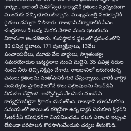
కార్యం.. అలాంటి మహోన్నత కార్యానికి రైతులు స్వచ్ఛందంగా
ముందుకు వచ్చి భూములిచ్చారు. ముఖ్యమంత్రి సంకల్పానికి
రైతులు దన్నుగా నిలిచారు. రాజధాని నిర్మాణానికి సీఎం
చంద్రబాబు పిలుపు మేరకు వేలాది మంది ఇటుకలను
విరాళంగా అందజేశారు. శంకుస్థాపన స్థలంలో ప్రపంచంలోని
80 పవిత్ర స్థలాలు, 171 పుణ్యక్షేత్రాలు, 13వేల
పంచాయతీలు, మూడు వేల వార్డులు, స్వాతంత్య్ర
సమరయోధుల జన్మస్థలాల నుంచి మట్టిని, 35 పవిత్ర నదుల
నుంచి నీరు తెచ్చి నిక్షిప్తం చేశారు. రాజధానిలో జరుగుతున్న
పనులు రైతులను సంతోషానికి గురి చేస్తున్నాయి. వారికి వార్షిక
సంవత్సరం ప్రారంభంలోనే కౌలు చెల్లింపులను సీఆర్‌డీఏ
విడుదల చేస్తోంది. అచ్చొచ్చిన నేలపాడు నుంచే ఏ
కార్యక్రమానికైనా శ్రీకారం చుడుతోంది. రాజధాని భూసమీకరణ
సమయంలో జాయింట్‌ కలెక్టర్‌గా ఉన్న డాక్టర్‌ చెరుకూరి శ్రీధర్‌ని
సీఆర్‌డీఏ కమిషనర్‌గా నియమించడం వలన ఎలాంటి ఇబ్బంది
లేకుండా పరిపాలన కొనసాగించేందుకు చర్యల తీసుకొంది.