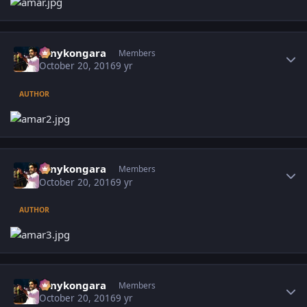
Author stats
sonykongara
Members
October 20, 2016
9 yr
AUTHOR
Author stats
sonykongara
Members
October 20, 2016
9 yr
AUTHOR
Author stats
sonykongara
Members
October 20, 2016
9 yr