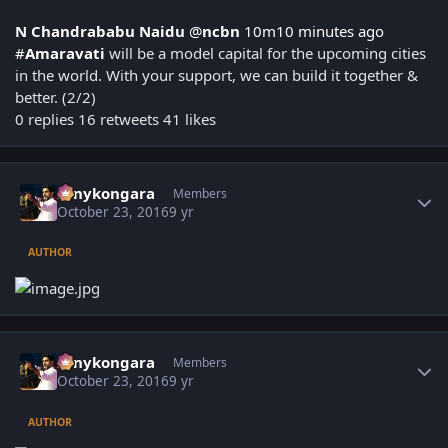
N Chandrababu Naidu
@
ncbn
10m
10 minutes ago
#
Amaravati
will be a model capital for the upcoming cities
in the world. With your support, we can build it together &
better. (2/2)
0 replies
16 retweets
41 likes
Author stats
sonykongara
Members
October 23, 2016
9 yr
AUTHOR
Author stats
sonykongara
Members
October 23, 2016
9 yr
AUTHOR