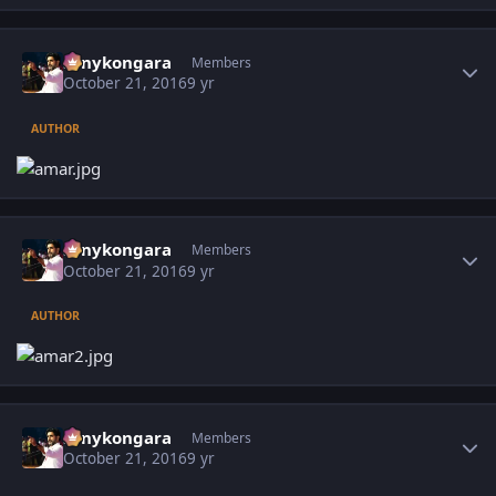
Author stats
sonykongara
Members
October 21, 2016
9 yr
AUTHOR
Author stats
sonykongara
Members
October 21, 2016
9 yr
AUTHOR
Author stats
sonykongara
Members
October 21, 2016
9 yr