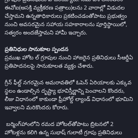
ఈవోఐ(ఆసక్తి వ్యక్తీకరణ పత్రాలు)లను 2 వారాల్లో విడుదల
చేస్తామని ఉన్నతాధికారులు ప్రకటించడంతోపాటు ప్రభుత్వం
నుంచి అవసరమైన సహాయ సహకారాలను పూర్తిస్థాయిలో,
సత్వరం అందజేస్తామని హామీ ఇచ్చారు.
ప్రతినిధుల సానుకూల స్పందన
ప్రముఖ హోట ల్‌ గ్రూపుల నుంచి హాజరైన ప్రతినిధులు సీఆర్డీఏ
ప్రతిపాదనలపై సానుకూలత వ్యక్తం చేశారు.
గ్రీన్ ఫీల్డ్‌ నగరమైన అమరావతిలో ఓపెన్ ఏరియాలకు ఎక్కువ
స్థలం ఉండాల్సిన దృష్ట్యా భూవిస్తీర్ణాన్ని పెంచాలని కొందరు,
లీజు విధానంలో కాకుండా ఫ్రీహోల్డ్‌ ల్యాండ్‌ విధానంలో భూమిని
ఇవ్వాలని మరికొందరు కోరారు.
బర్మింగ్‌హాంలోని రమద హోటల్‌తోపాటు బ్రిటనలో 2
హోటళ్లను కలిగి ఉన్న సుభాష్‌ గులాటీ గ్రూపు ప్రతినిధులు