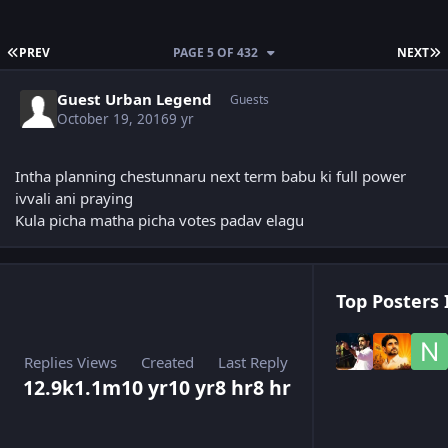
FIRST PAGE
L
PREV
PAGE 5 OF 432
NEXT
Guest Urban Legend
Guests
October 19, 2016
9 yr
Intha planning chestunnaru next term babu ki full power
ivvali ani praying
Kula picha matha picha votes padav elagu
Top Posters 
Replies
Views
Created
Last Reply
12.9k
1.1m
10 yr
10 yr
8 hr
8 hr