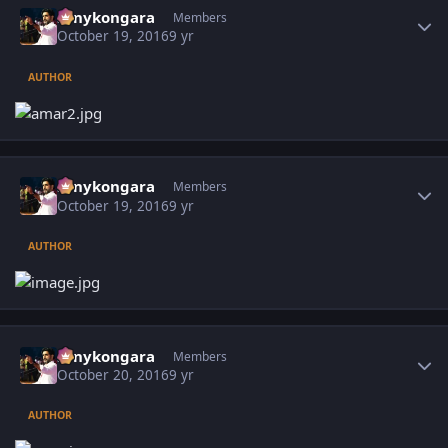
sonykongara
Members
October 19, 2016
9 yr
AUTHOR
Author stats
sonykongara
Members
October 19, 2016
9 yr
AUTHOR
Author stats
sonykongara
Members
October 20, 2016
9 yr
AUTHOR