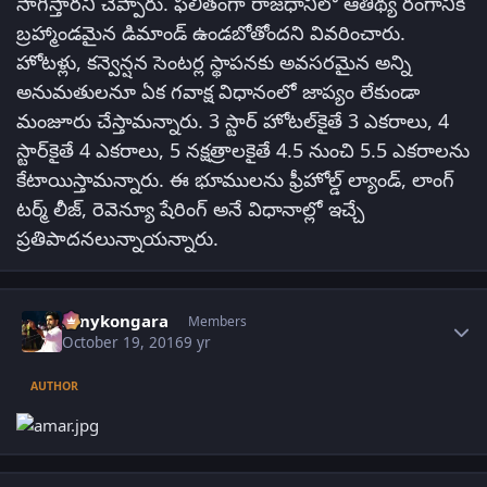
సాగిస్తారని చెప్పారు. ఫలితంగా రాజధానిలో ఆతిథ్య రంగానికి
బ్రహ్మాండమైన డిమాండ్‌ ఉండబోతోందని వివరించారు.
హోటళ్లు, కన్వెన్షన సెంటర్ల స్థాపనకు అవసరమైన అన్ని
అనుమతులనూ ఏక గవాక్ష విధానంలో జాప్యం లేకుండా
మంజూరు చేస్తామన్నారు. 3 స్టార్‌ హోటల్‌కైతే 3 ఎకరాలు, 4
స్టార్‌కైతే 4 ఎకరాలు, 5 నక్షత్రాలకైతే 4.5 నుంచి 5.5 ఎకరాలను
కేటాయిస్తామన్నారు. ఈ భూములను ఫ్రీహోల్డ్‌ ల్యాండ్‌, లాంగ్‌
టర్మ్‌ లీజ్‌, రెవెన్యూ షేరింగ్‌ అనే విధానాల్లో ఇచ్చే
ప్రతిపాదనలున్నాయన్నారు.
Author stats
sonykongara
Members
October 19, 2016
9 yr
AUTHOR
Author stats