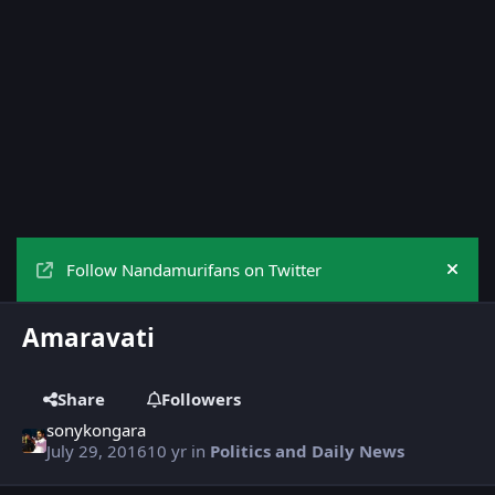
Follow Nandamurifans on Twitter
Hide
Amaravati
Share
Followers
sonykongara
July 29, 2016
10 yr
in
Politics and Daily News