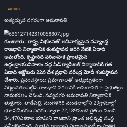
AUTHOR
అత్యద్భుత నగరంగా అమరావతి
గుంటూరు : రాష్ట్ర విభజనతో అనివార్యమైన నవ్యాంధ్ర
రాజధాని నిర్మాణానికి శంకుస్థాపన జరిగి నేటికి ఏడాది
అవుతోంది. కృష్ణానది పరివాహక ప్రాంతమైన
ఉద్దండ్రాయునిపాలెం వద్ద సీడ్‌ క్యాపిటల్‌ నిర్మాణానికి గత
ఏడాది అక్టోబరు 22న దేశ ప్రధాని నరేంద్ర మోదీ శంకుస్థాపన
చేశారు.
ప్రపంచస్థాయి ప్రమాణాలతో అత్యద్భుతంగా
నిర్మించతలపెట్టిన రాజధాని నగరానికి అమరావతిగా ప్రభుత్వం
నామకరణం చేసింది. నవ్యనగరి అమరావతి నిర్మాణానికి
తుళ్లూరు, తాడేపల్లి, మంగళగిరి మండలాల్లోని 29గ్రామాల్లో
భూ సమీకరణ పథకం ద్వారా 22,189మంది రైతుల నుంచి
34,470ఎకరాల భూమిని రాజధాని ప్రాంత అభివృద్ధి సంస్థ
సమీకరించింది. నూతన రాజధాని నిర్మాణమంటే బృహత్తర