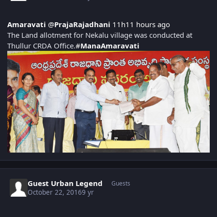
Amaravati
@
PrajaRajadhani
11h
11 hours ago
The Land allotment for Nekalu village was conducted at
Thullur CRDA Office.
#
ManaAmaravati
Guest Urban Legend
Guests
October 22, 2016
9 yr