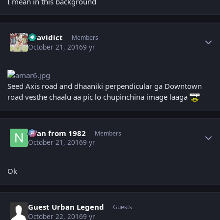
I mean in this background
Author stats
Dravidict
Members
October 21, 2016
9 yr
Seed Axis road and dhaaniki perpendicular ga Downtown
road vesthe chaalu aa pic lo chupinchina image laaga
Author stats
Nfan from 1982
Members
October 21, 2016
9 yr
Ok
Guest Urban Legend
Guests
October 22, 2016
9 yr