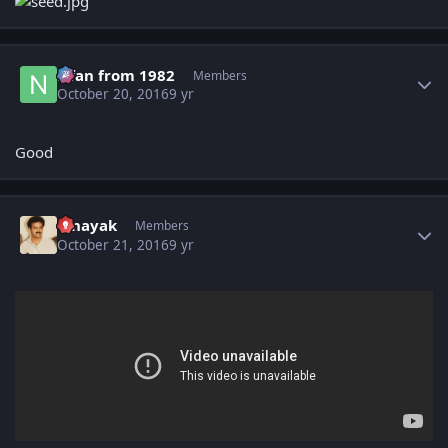
Author stats
Nfan from 1982
Members
October 20, 2016
9 yr
Good
Author stats
vinayak
Members
October 21, 2016
9 yr