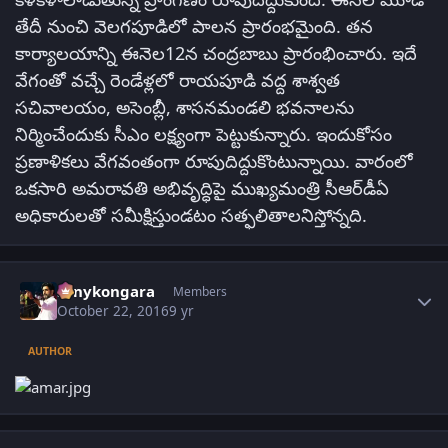
తేదీ నుంచి వెలగపూడిలో పాలన ప్రారంభమైంది. తన
కార్యాలయాన్ని ఈనెల12న చంద్రబాబు ప్రారంభించారు. ఇదే
వేగంతో వచ్చే రెండేళ్లలో రాయపూడి వద్ద శాశ్వత
సచివాలయం, అసెంబ్లీ, శాసనమండలి భవనాలను
నిర్మించేందుకు సీఎం లక్ష్యంగా పెట్టుకున్నారు. ఇందుకోసం
ప్రణాళికలు వేగవంతంగా రూపుదిద్దుకొంటున్నాయి. వారంలో
ఒకసారి అమరావతి అభివృద్ధిపై ముఖ్యమంత్రి సీఆర్‌డీఏ
అధికారులతో సమీక్షిస్తుండటం సత్ఫలితాలనిస్తోన్నది.
Author stats
sonykongara
Members
October 22, 2016
9 yr
AUTHOR
Author stats