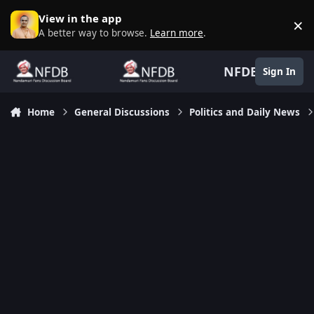
Skip to content
View in the app
×
D
A better way to browse.
Learn more
.
NFDB
Sign In
Home
General Discussions
Politics and Daily News