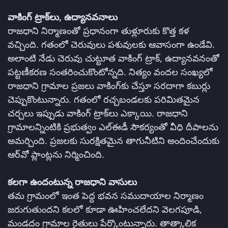
వాకింగ్‌ ట్రాక్‌లు, ఉద్యానవనాలు
రాజధాని నిర్మాణంతో ప్రధానంగా తుళ్లూరుకు కొత్త కళ
వచ్చింది. గతంలో చెరువులు పశువులకు ఆవాసంగా ఉండేవి.
అలాంటి నేడు చెరువు చుట్టూత వాకింగ్‌ ట్రాక్‌, ఉద్యానవనంతో
పట్టణీకరణ సంతరించుకొంటోన్నది. నిత్యం వందల సంఖ్యలో
రాజధాని గ్రామాల ప్రజలు వాకింగ్‌కు చేస్తూ సరదాగా కబుర్లు
చెప్పుకొంటున్నారు. గతంలో రచ్చబండలకు పరిమితమైన
చర్చలు ఇప్పుడు వాకింగ్‌ ట్రాక్‌లు ఎక్కాయి. రాజధాని
గ్రామాలన్నింటికి ప్రభుత్వం ఎల్‌ఈడీ సౌకర్యంతో వీధి దీపాలను
అమర్చింది. ప్రజలకు సురక్షితమైన తాగునీటిని అందించేందుకు
ఆర్‌వో ప్లాంట్లను నిర్మించింది.
కలగా ఉందంటున్న రాజధాని వాసులు
తమ గ్రామంలో ఇంత పెద్ద భవన సముదాయాల నిర్మాణం
జరుగుతుందని కలలో కూడా ఊహించలేదని వెలగపూడి,
మండదం గ్రామాల రైతులు పేర్కొంటున్నారు. తాత్కాలిక