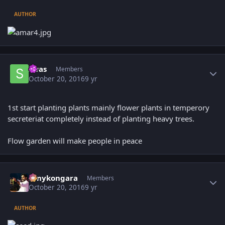
AUTHOR
Author stats
swas
Members
October 20, 2016
9 yr
1st start planting plants mainly flower plants in temperory
secreteriat completely instead of planting heavy trees.
Flow garden will make people in peace
Author stats
sonykongara
Members
October 20, 2016
9 yr
AUTHOR