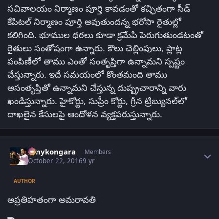
సచివాలయం నిర్మాణం పూర్తి కావడంతో కచ్ఛితంగా సీడ్‌
కేపిటల్‌ నిర్మాణం పూర్తి అవుతుందన్న భరోసా రైతుల్లో
కలిగింది. భూముల ధరలు కూడా క్రమేపి పెరుగుతుండటంతో
రైతులు సంతోషంగా ఉన్నారు. కౌలు చెల్లింపులు, ప్లాట్ల
పంపిణీలో తాము ఎంతో సంతృప్తిగా ఉన్నామని స్పష్టం
చేస్తున్నారు. ఇదే సమయంలో కొంతమంది తాము
అసంతృప్తితో ఉన్నామని చేస్తున్న దుష్ప్రచారాన్ని వారు
ఖండిస్తున్నారు. హైకోర్టు, సుప్రీం కోర్టు, గ్రీన ట్రిబ్యునల్‌లో
దాఖలైన కేసులపై ఆందోళన వ్యక్తపరుస్తున్నారు.
Author stats
sonykongara
Members
October 22, 2016
9 yr
AUTHOR
అప్రతిహతంగా అమరావతి