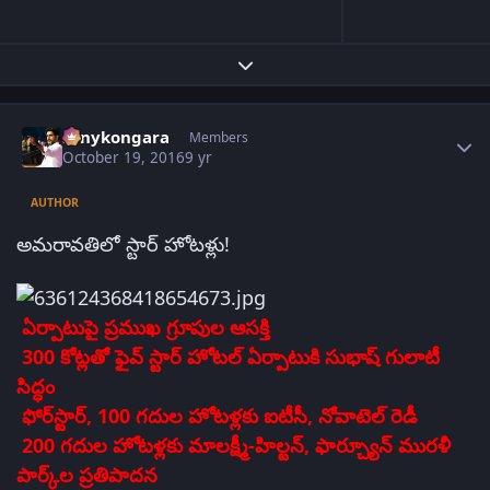
Expand topic overview
Author stats
sonykongara
Members
October 19, 2016
9 yr
AUTHOR
అమరావతిలో స్టార్‌ హోటళ్లు!
ఏర్పాటుపై ప్రముఖ గ్రూపుల ఆసక్తి
300 కోట్లతో ఫైవ్‌ స్టార్‌ హోటల్‌ ఏర్పాటుకి సుభాష్‌ గులాటీ
సిద్ధం
ఫోర్‌స్టార్‌, 100 గదుల హోటళ్లకు
ఐటీసీ, నోవాటెల్‌ రెడీ
200 గదుల హోటళ్లకు మాలక్ష్మీ-హిల్టన్, ఫార్చ్యూన్ మురళీ
పార్క్‌ల ప్రతిపాదన