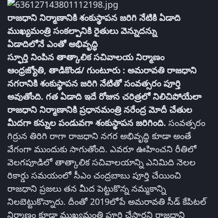
రాజధాని నిర్మాణానికి శంకుస్థాపన జరిగి నేటికి ఏడాది
ముఖ్యమంత్రి సంకల్పానికి రైతులు వెన్నుదన్ను
ఏడాదిలోనే ఎంతో అభివృద్ధి
స్ఫూర్తి నింపిన తాత్కాలిక సచివాలయ నిర్మాణం
ఆంధ్రజ్యోతి, తాడికొండ/ గుంటూరు : అమరావతి రాజధాని
నగరానికి శంకుస్థాపన జరిగి నేటితో సంవత్సరం పూర్తి
అవుతోంది. గత ఏడాది ఇదే రోజున చరిత్రలో నిలిచిపోయేలా
రాజధాని నిర్మాణానికి ప్రధానమంత్రి నరేంద్ర మోదీ చేతుల
మీదగా కన్నుల పండువగా శంకుస్థాపన జరిగింది.
సంవత్సరం
గిర్రున తిరిగి రాగా రాజధాని నగర అభివృద్ధి కూడా అంతే
వేగంగా ముందుకు సాగుతోంది. ఎవరూ ఊహించని రీతిలో
వెలగపూడిలో తాత్కాలిక సచివాలయాన్ని ఎనిమిది నెలల
రికార్డు సమయంలో సీఎం చంద్రబాబు పూర్తి చేయించి
రాజధాని ప్రజలు తన మీద పెట్టుకొన్న నమ్మకాన్ని
నిలబెట్టుకొన్నారు. దీంతో 2019లోపే అమరావతి సీడ్‌ కేపిటల్‌
నిర్మాణం కూడా ముఖ్యమంత్రి పూర్తి చేస్తారని రాజధాని