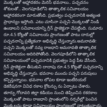
మొక్కలతో ఆహ్లాదకరం మెరిసే భవనాలు.. పచ్చదనం
శోకులతో.. వెలగపూడిలోని తాత్కాలిక సచివాలయం
ఆహ్లాదకరంగా మారుతోంది. ప్రభుత్వం పచ్చదనానికి అత్యంత
ప్రాధాన్యం ఇస్తోంది. ఎటు చూసినా పచ్చని మొక్కలతో నిండి
ఉండాలని సచివాలయాన్ని గ్రీన్ ప్రాజెక్టుగా చేపట్టింది. సుమారు
రూ.4.5 కోట్లతో సచివాలయ ప్రాంగణంతో పాటు దారుల్లో
పచ్చదనాన్ని ప్రత్యేకంగా అభివృద్ధి చేస్తున్నారు.అమరావతి:
పచ్చని మొక్కలతో నవ్య రాజధాని అమరావతి తాత్కాలిక
సచివాలయం అదిరిపోతోంది. వెలగపూడిలోని తాత్కాలిక
సచివాలయంలో పచ్చదనానికి ప్రభుత్వం పెద్ద పీట వేసింది.
గ్రీన్ ప్రాజెక్టుగా తీసుకుని దాదాపు రూ.4.5 కోట్లతో పచ్చదనాన్ని
అభివృద్ధి చేస్తున్నారు. భవనాల ముందు పచ్చని పరుపులు
కన్పిస్తున్నాయి. భవనాల లోపల కూడా ఇంటీరియల్‌
డెకరేషనగా వివిధ రకాల క్రోటన్సు ను ఏర్పాటు చేశారు.
తూర్పు గోదావరి జిల్లా కడియం నుంచి తెప్పించిన రకరకాల
మొక్కలతో పాటు రాజధాని ప్రాంతంలోని నర్సరీల్లో పెంచిన
మొక్కలను కూడా సచివాలయం ప్రాంగణంలో నాటుతున్నారు.