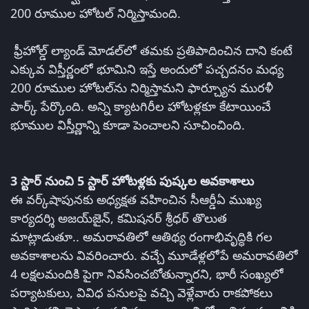
200 రూముల హోటల్‌ నిర్మిస్తామంది.
ఫ్రీహోల్డ్‌ ల్యాండ్‌ మోడల్‌లో తమకు ప్రతిపాదించిన దాని కంటే
ఎక్కువ విస్తీర్ణంలో భూమిని ఇస్తే అందులో పచ్చదనం మధ్య
200 రూముల హోటల్‌ను నిర్మిస్తామని ఫార్చ్యూన మురళీ
పార్క్‌ పేర్కొంది. అన్ని క్యాటగిరీల హోటళ్లకూ కేటాయించే
భూముల విస్తీర్ణాన్ని కూడా పెంచాలని సూచించింది.
3 స్టార్‌ నుంచి 5 స్టార్‌ హోటళ్లకు పుష్కల అవకాశాలు
ఈ వర్క్‌షాపునకు అధ్యక్షత వహించిన సీఆర్డీఏ ముఖ్య
కార్యదర్శి అజయ్‌జైన్, కమిషనర్‌ శ్రీధర్‌ తొలుత
మాట్లాడుతూ.. అమరావతిలో ఆతిథ్య రంగాభివృద్ధికి గల
అవకాశాలను వివరించారు. వచ్చే మూడేళ్లలోపే అమరావతిలో
4 లక్షలమందికి పైగా నివసించబోతున్నారని, భారీ సంఖ్యలో
పర్యాటకులు, వివిధ పనులపై వచ్చి వెళ్లేవారు రాకపోకలు