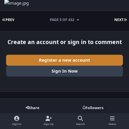
FIRST PAGE
L
PREV
PAGE 5 OF 432
NEXT
Create an account or sign in to comment
Register a new account
Sign In Now
Share
Followers
Sign In
Sign Up
Search
Menu
Go to topic listing