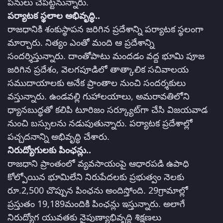
పనులు చేపట్టనున్నారు.
పర్యాటక స్థలాల అభివృద్ధి..
రాజధానికి శంకుస్థాపన జరిగిన ప్రదేశాన్ని పర్యాటక స్థలంగా
మార్చారు. నిత్యం ఎంతో మంది ఆ ప్రదేశాన్ని
సందర్శిస్తున్నారు. దాంతోపాటు మందడం వద్ద భూమి పూజ
జరిగిన ప్రదేశం, వెలగపూడిలో తాత్కాలిక సచివాలయ
సముదాయాలకు అనేక ప్రాంతాల నుంచి సందర్శకులు
వస్తున్నారు. ఉండవల్లి గుహాలయాలు, అమరావతిలోని
ధ్యానబుద్ధతో కలిపి టూరిజం సర్క్యూట్‌గా చేసి విజయవాడ
నుంచి బస్సులను నడుపుతున్నారు. పర్యాటక ప్రదేశాల్లో
పచ్చదనాన్ని అభివృద్ధి చేశారు.
నిరుద్యోగులకు పింఛన్లు..
రాజధాని ప్రాంతంలో వ్యవసాయంపై ఆధారపడి ఉపాధి
కోల్పోయిన భూమిలేని నిరుపేదలకు ప్రభుత్వం నెలకు
రూ.2,500 చొప్పున పింఛను అందిస్తోంది. 29గ్రామాల్లో
ప్రస్తుతం 19,189మందికి పింఛన్లు ఇస్తున్నారు. అలాగే
నిరుద్యోగ యువతకు నైపుణ్యాభివృద్ధి శిక్షణలు