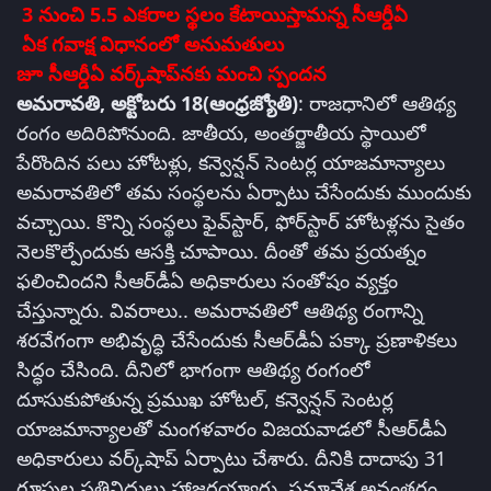
3 నుంచి 5.5 ఎకరాల స్థలం
కేటాయిస్తామన్న సీఆర్డీఏ
ఏక గవాక్ష విధానంలో అనుమతులు
జూ సీఆర్డీఏ వర్క్‌షాప్‌నకు మంచి స్పందన
అమరావతి, అక్టోబరు 18(ఆంధ్రజ్యోతి)
: రాజధానిలో ఆతిథ్య
రంగం అదిరిపోనుంది. జాతీయ, అంతర్జాతీయ స్థాయిలో
పేరొందిన పలు హోటళ్లు, కన్వెన్షన్ సెంటర్ల యాజమాన్యాలు
అమరావతిలో తమ సంస్థలను ఏర్పాటు చేసేందుకు ముందుకు
వచ్చాయి. కొన్ని సంస్థలు ఫైవ్‌స్టార్‌, ఫోర్‌స్టార్‌ హోటళ్లను సైతం
నెలకొల్పేందుకు ఆసక్తి చూపాయి. దీంతో తమ ప్రయత్నం
ఫలించిందని సీఆర్‌డీఏ అధికారులు సంతోషం వ్యక్తం
చేస్తున్నారు. వివరాలు.. అమరావతిలో ఆతిథ్య రంగాన్ని
శరవేగంగా అభివృద్ధి చేసేందుకు సీఆర్‌డీఏ పక్కా ప్రణాళికలు
సిద్ధం చేసింది. దీనిలో భాగంగా ఆతిథ్య రంగంలో
దూసుకుపోతున్న ప్రముఖ హోటల్‌, కన్వెన్షన్‌ సెంటర్ల
యాజమాన్యాలతో మంగళవారం విజయవాడలో సీఆర్‌డీఏ
అధికారులు వర్క్‌షాప్‌ ఏర్పాటు చేశారు. దీనికి దాదాపు 31
గ్రూపుల ప్రతినిధులు హాజరయ్యారు. సమావేశ అనంతరం