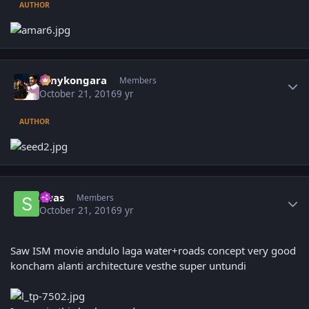
AUTHOR
Author stats
sonykongara
Members
October 21, 2016
9 yr
AUTHOR
Author stats
swas
Members
October 21, 2016
9 yr
Saw ISM movie andulo laga water+roads concept very good
koncham alanti architecture vesthe super untundi