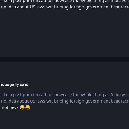
 like a pushpum thread to showcase the whole thing as India vs U
s no idea about US laws wrt bribing foreign government beauracr
r
iousgally said:
 like a pushpum thread to showcase the whole thing as India vs U
s no idea about US laws wrt bribing foreign government beauracr
 not laws
😂
😂