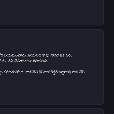
కోరి నియమించారు..ఆయనది కాపు సామాజిక వర్గం.
ేయలేదు, పని చేసుకుంటూ పోయాడు.
నబడుతోంది. బాలినేని శ్రీనివాసరెడ్డికి అర్ధరాత్రి ఫోన్ చేసి