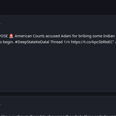
r
XPOSE
American Courts accused Adani for bribing some Indian S
🚨
et's begin. #DeepStateKeDalal Thread 1/n https://t.co/kpcSbRleEC" 
r