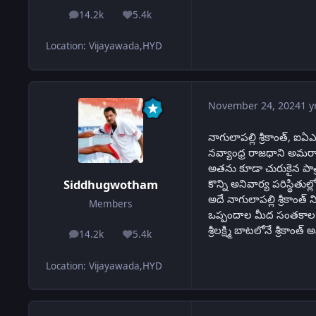
14.2k
5.4k
posts
Reputation
Location
:
Vijayawada,HYD
November 24, 2024
1 y
నాగులాపల్లి శ్రీకాంత్, ఐఏ
నవ్యాంధ్ర రాజధాని అమరా
అతను కూడా చురుకైన పాత్
కొన్ని అనివార్య పరిస్థితుల్లో
Siddhugwotham
అదే నాగులాపల్లి శ్రీకాంత్ 
Members
ఒప్పందాల మీద సంతకాల కోస
శ్రీలక్ష్మి బాటలోనే శ్రీ
14.2k
5.4k
posts
Reputation
Location
:
Vijayawada,HYD