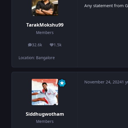
Any statement from G
TarakMokshu99
Members
32.6k
1.5k
posts
Reputation
Location
:
Bangalore
November 24, 2024
1 y
Siddhugwotham
Members