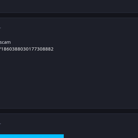
r
 scam
tus/1860388030177308882
r