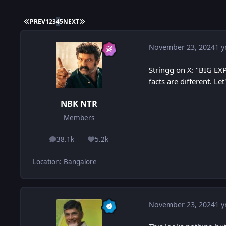
FIRST PAGE
LAST PAGE
PREV
1
2
3
4
5
NEXT
November 23, 2024
1 y
Stringg on X: "BIG E
facts are different. L
NBK NTR
Members
38.1k
5.2k
posts
Reputation
Location
:
Bangalore
November 23, 2024
1 y