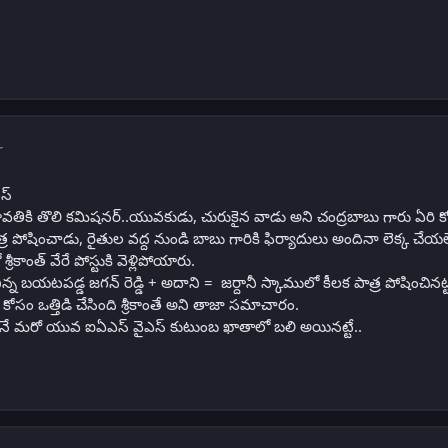
r
ఎస్
వతికి తొలి కమిషనర్..యువకుడు, చురుకైన వాడు అని చంద్రబాబు గారు ఏరి 
ర పోషించాడు, రైతుల వద్ద నుండి బాబు గారికి ఫిర్యాదులు అందినా లెక్క చ
 శ్రీకాంత్ వేరే పోస్టుకి వెళ్లిపోయారు.
నిన్న బయటపడ్డ జగన్ రెడ్డి + అదాని = జర్దానీ స్కాములో కీలక పాత్ర పోషించినట్టు క
ం ఒత్తిడి చేసింది శ్రీకాంతే అని తాజా సమాచారం.
కాంత్ అనే మరో యువ ఐఏఎస్ వైఎస్ కుటుంబ ఖాతాలో బలి అయినట్టే..