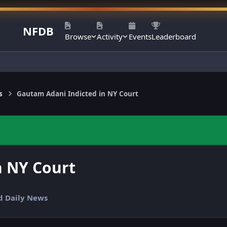
NFDB
Browse
Activity
Events
Leaderboard
s
Gautam Adani Indicted in NY Court
n NY Court
nd Daily News