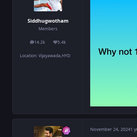
Siddhugwotham
Members
14.2k
5.4k
posts
Reputation
Location
:
Vijayawada,HYD
November 24, 2024
1 y