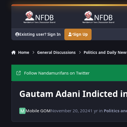
Skip to content
Existing user? Sign In
Sign Up
Home
General Discussions
Politics and Daily New
Follow Nandamurifans on Twitter
Gautam Adani Indicted i
Mobile GOM
November 20, 2024
1 yr
in
Politics a