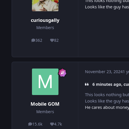
This looks nothing but
Looks like the guy ha
curiousgally
Members
362
82
posts
Reputation
November 23, 2024
1 y
6 minutes ago, cur
This looks nothing but
Looks like the guy ha
Mobile GOM
He cares about money
Members
15.6k
4.7k
posts
Reputation