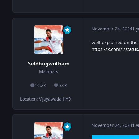
November 24, 2024
1 y
well-explained on the
https://x.com/i/sta
Siddhugwotham
Members
14.2k
5.4k
posts
Reputation
Location
:
Vijayawada,HYD
November 24, 2024
1 y