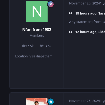
November 25, 2024
1 y
18 hours ago, Tar
Any statement from G
Nfan from 1982
12 hours ago, Si
Members
57.5k
13.5k
posts
Reputation
Location
:
Visakhapatnam
November 25, 2024
1 y