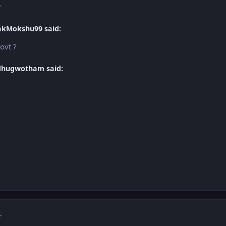
r
akMokshu99 said:
ovt ?
ddhugwotham said:
r