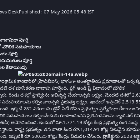
ws DeskPublished : 07 May 2026 05:48 IST
దాపుగా పూర్తి
తో మౌలిక సదుపాయాలు
లు పూర్తి
ణ అనుమతులు పూర్తి
పనుల కేటాయింపు
ిశ్రామిక కారిడార్‌లో (హెచ్‌బీఐసీ) భాగంగా అంతర్జాతీయ ప్రమాణాలతో ఓర్వకల్లు
టి దశ భూసేకరణ దాదాపు పూర్తైంది. ప్లగ్‌ అండ్‌ ప్లే విధానంలో మౌలిక
రు. రెండు దశల్లో ప్రాజెక్టును అభివృద్ధి చేయాలన్నది లక్ష్యం. మొదటి దశలో 2,
ిక సదుపాయాలను కల్పించాలన్నది ప్రభుత్వ లక్ష్యం. ఇందులో ఇప్పటికే 2,513.5
. ఇక్కడే 282 ఎకరాలను డ్రోన్‌ సిటీ కోసం ప్రభుత్వం ప్రత్యేకంగా కేటాయించిం
లిక సదుపాయాలు కల్పించేందుకు రూపొందించిన ప్రతిపాదనలను క్యాబినెట్‌ కమ
సీసీఈఏ) ఆమోదించింది. ఇందులో రూ.1,771.19 కోట్లు కేంద్ర ప్రభుత్వ రంగ సంస్థ
దిస్తోంది. రాష్ట్ర ప్రభుత్వం తన వాటా కింద రూ.1,014.91 కోట్ల విలువైన భూమ
ంది. ఇప్పటికే రూ.500.25 కోట్లు కేంద్రం విడుదల చేసింది. ప్రాజెక్టును 2028 అక్