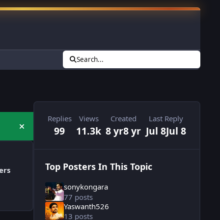
Search...
Replies
Views
Created
Last Reply
99
11.3k
8 yr
8 yr
Jul 8
Jul 8
Hide announcement
Top Posters In This Topic
ers
sonykongara
77 posts
Yaswanth526
13 posts