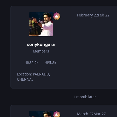
February 22
Feb 22
sonykongara
Members
82.9k
5.8k
posts
Reputation
Location
:
PALNADU,
CHENNAI
1 month later...
March 27
Mar 27