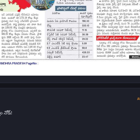
A
 నోడ్‌!