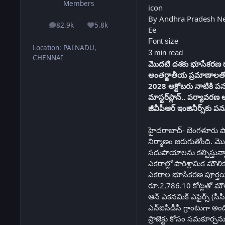
Members
By Andhra Pradesh Ne
82.9k
5.8k
posts
Reputation
Ee
Font size
Location
:
PALNADU,
3 min read
CHENNAI
మొదటి దశకు భూసేకరణ దా
అంతర్జాతీయ ప్రమాణాల
2028 అక్టోబరు నాటికి పను
మాస్టర్‌ప్లాన్‌.. పర్యావర
జీవీపీఆర్‌ ఇంజినీర్స్‌కు 
హైదరాబాద్‌- బెంగళూరు పార
నిర్మాణం జరుగుతోంది. మొద
సదుపాయాలను కల్పిస్తున్నా
ఎకరాల్లో పారిశ్రామిక మౌల
ఎకరాల భూసేకరణ పూర్తయింది
రూ.2,786.10 కోట్లతో మౌ
ఆన్‌ ఎకనమిక్‌ ఎఫైర్స్‌ (
ఎన్‌ఐసీడీసీ గ్రాంటుగా అం
ప్రాజెక్టు కోసం సమకూర్చను