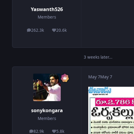
Yaswanth526
Members
262.3k
20.6k
posts
Reputation
3 weeks later...
May 7
May 7
sonykongara
Members
82.9k
5.8k
posts
Reputation