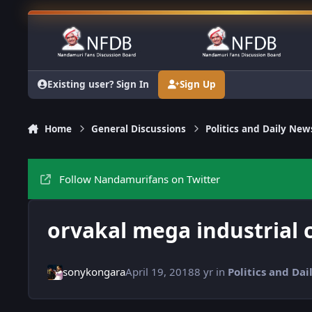
Skip to content
Existing user? Sign In
Sign Up
Home
General Discussions
Politics and Daily New
Follow Nandamurifans on Twitter
orvakal mega industrial 
sonykongara
April 19, 2018
8 yr
in
Politics and Da