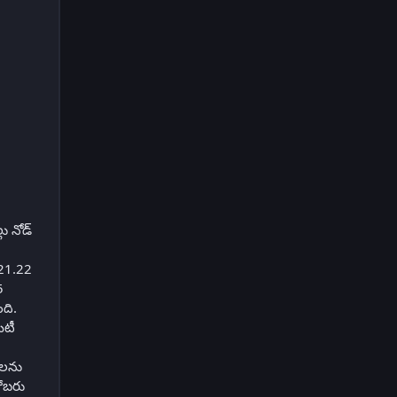
 నోడ్‌
621.22
5
ది.
ిటీ
ులను
టోబరు