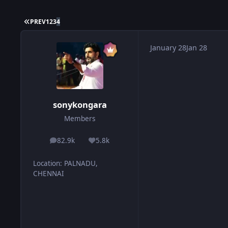
FIRST PAGE
PREV
1
2
3
4
January 28
Jan 28
sonykongara
Members
82.9k
5.8k
posts
Reputation
Location
:
PALNADU,
CHENNAI