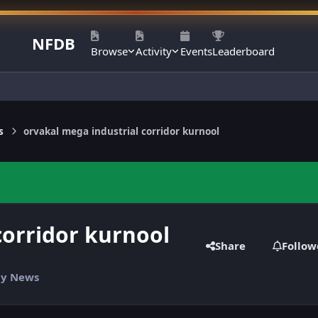
NFDB
Browse
Activity
Events
Leaderboard
s
orvakal mega industrial corridor kurnool
corridor kurnool
Share
Follow
ily News