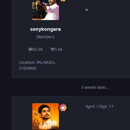
v
sonykongara
Members
82.9k
5.8k
posts
Reputation
Location
:
PALNADU,
CHENNAI
3 weeks later...
April 17
Apr 17