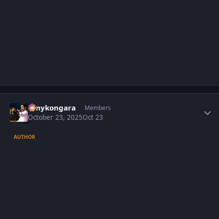
Author stats
sonykongara
Members
October 23, 2025
Oct 23
AUTHOR