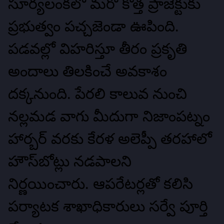
సూర్యలంకలో మరో కొత్త ప్రాజెక్టుకు
ప్రభుత్వం పచ్చజెండా ఊపింది.
పడవల్లో విహరిస్తూ తీరం ప్రకృతి
అందాలు తిలకించే అవకాశం
దక్కనుంది. పేరలి కాలువ నుంచి
నల్లమడ వాగు మీదుగా నిజాంపట్నం
హార్బర్‌ వరకు కేరళ అలెప్పీ తరహాలో
హౌస్‌బోట్లు నడపాలని
నిర్ణయించారు. ఆపరేటర్లతో కలిసి
పర్యాటక శాఖాధికారులు సర్వే పూర్తి