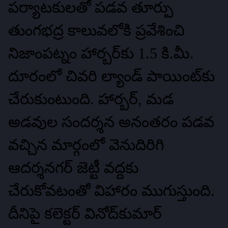
పర్యాటకులతో పడవ తూర్పు
తుంగభద్ర కాలువలోకి ప్రవేశించి
నిజాంపట్నం హార్బర్‌కు 1.5 కి.మీ.
దూరంలో చివరి ల్యాండ్‌ పాయింట్‌కు
చేరుకుంటుంది. హార్బర్, మడ
అడవుల సందర్శన అనంతరం పడవ
వచ్చిన మార్గంలో వెనుదిరిగి
ఆదర్శనగర్‌ జెట్టీ వద్దకు
చేరుకోవటంతో విహారం ముగుస్తుంది.
దీనిపై కలెక్టర్‌ వినోద్‌కుమార్‌