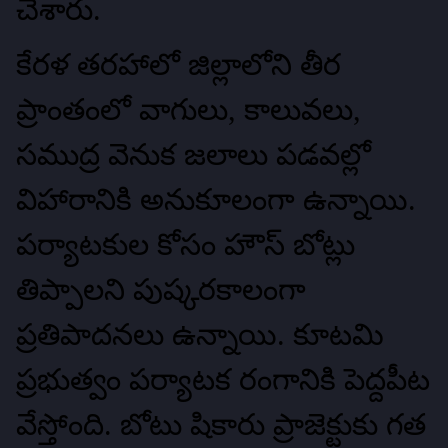
చేశారు.
కేరళ తరహాలో జిల్లాలోని తీర
ప్రాంతంలో వాగులు, కాలువలు,
సముద్ర వెనుక జలాలు పడవల్లో
విహారానికి అనుకూలంగా ఉన్నాయి.
పర్యాటకుల కోసం హౌస్‌ బోట్లు
తిప్పాలని పుష్కరకాలంగా
ప్రతిపాదనలు ఉన్నాయి. కూటమి
ప్రభుత్వం పర్యాటక రంగానికి పెద్దపీట
వేస్తోంది. బోటు షికారు ప్రాజెక్టుకు గత