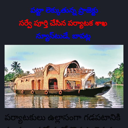
పట్టా లెక్కుతున్న ప్రాజెక్టు
సర్వే పూర్తి చేసిన పర్యాటక శాఖ
న్యూస్‌టుడే, బాపట్ల
పర్యాటకులు ఉల్లాసంగా గడపటానికి