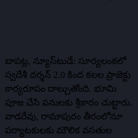
బాపట్ల, న్యూస్‌టుడే: సూర్యలంకలో
స్వదేశీ దర్శన్‌ 2.0 కింద కలల ప్రాజెక్టు
కార్యరూపం దాల్చుతోంది. భూమి
పూజ చేసి పనులకు శ్రీకారం చుట్టారు.
వాడరేవు, రామాపురం తీరంలోనూ
పర్యాటకులకు మౌలిక వసతుల