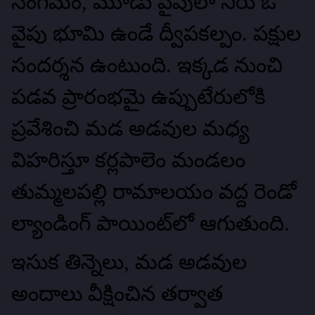
సంగమం, మూడు వైపులా నీరు ఓ
వైపు భూమి ఉండే ద్వీపకల్పం. పక్షుల
సందర్శన ఉంటుంది. ఇక్కడ నుంచి
పడవ ప్రారంభమై ఉప్పుటేరులోకి
ప్రవేశించి మడ అడవుల మధ్య
విహరిస్తూ కర్లపాలెం మండలం
తుమ్మలపల్లి రామాలయం వద్ద రెండో
ల్యాండింగ్‌ పాయింట్‌లో ఆగుతుంది.
ఇసుక తిన్నెలు, మడ అడవుల
అందాలు వీక్షించిన తర్వాత