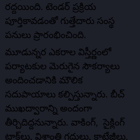
రద్దయింది. టెండర్‌ ప్రక్రియ
పూర్తికావడంతో గుత్తేదారు సంస్థ
పనులు ప్రారంభించింది.
మూడున్నర ఎకరాల విస్తీర్ణంలో
పర్యాటకుల మెరుగైన సౌకర్యాలు
అందించడానికి మౌలిక
సదుపాయాలు కల్పిస్తున్నారు. బీచ్‌
ముఖద్వారాన్ని అందంగా
తీర్చిదిద్దనున్నారు. వాకింగ్, సైక్లింగ్‌
ట్రాక్‌లు, విశ్రాంతి గదులు, కాటేజీలు,