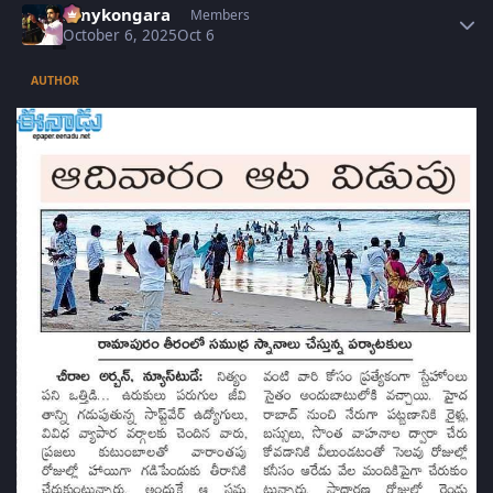
sonykongara
Members
October 6, 2025
Oct 6
AUTHOR