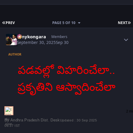
FIRST PAGE
L
PREV
PAGE 5 OF 10
NEXT
Author stats
sonykongara
Members
September 30, 2025
Sep 30
AUTHOR
పడవల్లో విహరించేలా..
ప్రకృతిని ఆస్వాదించేలా
2 mi
By Andhra Pradesh Dist. Desk
Updated : 30 Sep 2025
06:37 IST