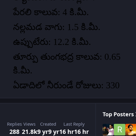
పేరలి కాలువ: 4 కి.మీ.
నల్లమడ వాగు: 1.5 కి.మీ.
ఉప్పుటేరు: 12.2 కి.మీ.
తూర్పు తుంగభద్ర కాలువ: 0.65
కి.మీ.
ఏడాదిలో నీరుండే రోజులు: 330
Top Posters 
Replies
Views
Created
Last Reply
288
21.8k
9 yr
9 yr
16 hr
16 hr