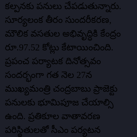
కల్పనకు పనులు చేపడుతున్నారు.
సూర్యలంక తీరం సుందరీకరణ,
మౌలిక వసతుల అభివృద్ధికి కేంద్రం
రూ.97.52 కోట్లు కేటాయించింది.
ప్రపంచ పర్యాటక దినోత్సవం
సందర్భంగా గత నెల 27న
ముఖ్యమంత్రి చంద్రబాబు ప్రాజెక్టు
పనులకు భూమిపూజ చేయాల్సి
ఉంది. ప్రతికూల వాతావరణ
పరిస్థితులతో సీఎం పర్యటన