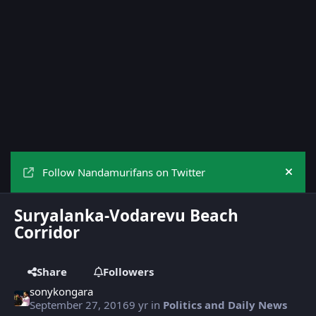
Follow Nandamurifans on Twitter
Hide
Suryalanka-Vodarevu Beach
Corridor
Share
Followers
sonykongara
September 27, 2016
9 yr
in
Politics and Daily News