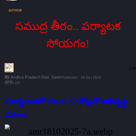
AUTHOR
సముద్ర తీరం.. పర్యాటక
సోయగం!
1 mi
By Andhra Pradesh Dist. Desk
Published : 19 Oct 2025
05:04 IST
సూర్యలంకలో రూ.97.52 కోట్లతో అభివృద్ధి
పనులు