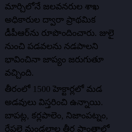
మార్చిలోనే జలవనరుల శాఖ
అధికారుల ద్వారా ప్రాథమిక
డీపీఆర్‌ను రూపొందించారు. జులై
నుంచి పడవలను నడపాలని
భావించినా జాప్యం జరుగుతూ
వచ్చింది.
తీరంలో 1500 హెక్టార్లలో మడ
అడవులు విస్తరించి ఉన్నాయి.
బాపట్ల, కర్లపాలెం, నిజాంపట్నం,
రేపల్లె మండలాల తీర ప్రాంతాల్లో