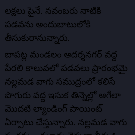
లక్షలు పైనే. నవంబరు నాటికి
పడవను అందుబాటులోకి
తీసుకురానున్నారు.
బాపట్ల మండలం ఆదర్శనగర్‌ వద్ద
పేరలి కాలువలో పడవలు ప్రారంభమై
నల్లమడ వాగు సముద్రంలో కలిసే
పొగురు వద్ద ఇసుక తిన్నెల్లో ఆగేలా
మొదటి ల్యాండింగ్‌ పాయింట్‌
ఏర్పాటు చేస్తున్నారు. నల్లమడ వాగు