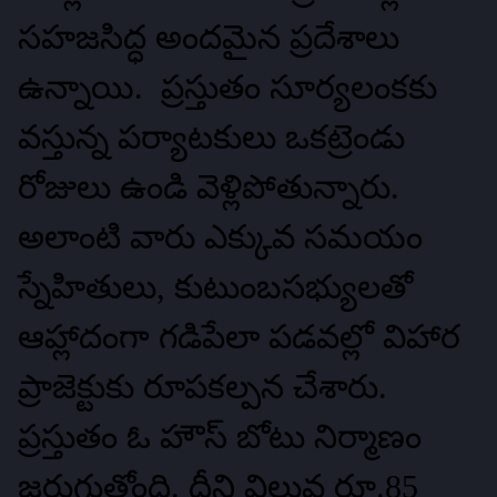
సహజసిద్ధ అందమైన ప్రదేశాలు
ఉన్నాయి. ప్రస్తుతం సూర్యలంకకు
వస్తున్న పర్యాటకులు ఒకట్రెండు
రోజులు ఉండి వెళ్లిపోతున్నారు.
అలాంటి వారు ఎక్కువ సమయం
స్నేహితులు, కుటుంబసభ్యులతో
ఆహ్లాదంగా గడిపేలా పడవల్లో విహార
ప్రాజెక్టుకు రూపకల్పన చేశారు.
ప్రస్తుతం ఓ హౌస్‌ బోటు నిర్మాణం
జరుగుతోంది. దీని విలువ రూ.85