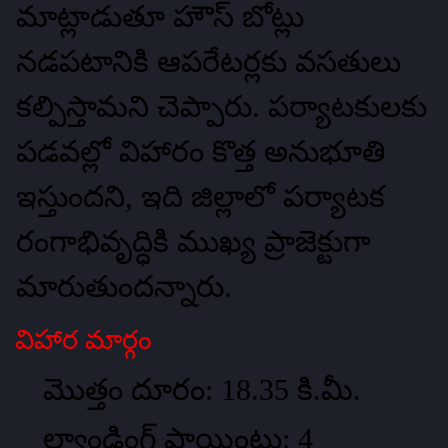
మాట్లాడుతూ హౌస్‌ బోట్లు
నడపటానికి ఆపరేటర్లకు వసతులు
కల్పిస్తామని చెప్పారు. పర్యాటకులకు
పడవల్లో విహారం కొత్త అనుభూతి
ఇస్తుందని, ఇది జిల్లాలో పర్యాటక
రంగాభివృద్ధికి ముఖ్య ప్రాజెక్టుగా
మారుతుందన్నారు.
విహార మార్గం
మొత్తం దూరం: 18.35 కి.మీ.
ల్యాండింగ్‌ పాయింట్లు: 4