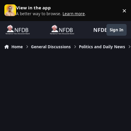
Skip to content
View in the app
×
D
A better way to browse.
Learn more
.
NFDB
Sign In
Home
General Discussions
Politics and Daily News