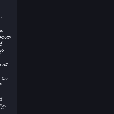
ు
యం,
కాలంగా
్‌
ారు.
ుంచి
ే కుం
ో
ేక
ట్టు