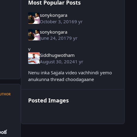
Most Popular Posts
sonykongara
October 3, 2016
9 yr
sonykongara
June 24, 2017
9 yr
v
Siddhugwotham
August 30, 2024
1 yr
Nenu inka Sajjala video vachhindi yemo
anukunna thread choodagaane
UTHOR
Posted Images
లంక