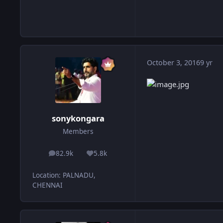
October 3, 2016
9 yr
sonykongara
Members
82.9k
5.8k
posts
Reputation
Location
:
PALNADU,
CHENNAI