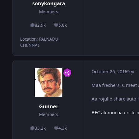
sonykongara
Members
82.9k
5.8k
posts
Reputation
Location
:
PALNADU,
CHENNAI
October 26, 2016
9 yr
Maa freshers, C meet 
Aa rojullo share auto
Gunner
BEC alumni na uncle mer
Members
33.2k
4.3k
posts
Reputation