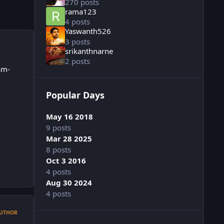
270 posts
rama123
4 posts
Yaswanth526
3 posts
srikanthnarne
2 posts
sm-
Popular Days
May 16 2018
9 posts
Mar 28 2025
8 posts
Oct 3 2016
4 posts
Aug 30 2024
4 posts
UTHOR