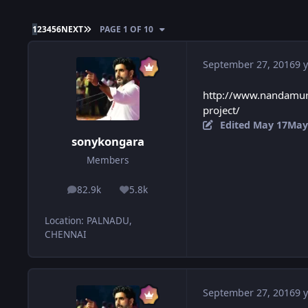
LAST PAGE
1
2
3
4
5
6
NEXT
PAGE 1 OF 10
September 27, 2016
9 y
http://www.nandamuri
project/
Edited
May 17
May
sonykongara
Members
82.9k
5.8k
posts
Reputation
Location
:
PALNADU,
CHENNAI
September 27, 2016
9 y