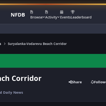
NFDB
Browse
Activity
Events
Leaderboard
s
Suryalanka-Vodarevu Beach Corridor
ch Corridor
Share
Follow
nd Daily News