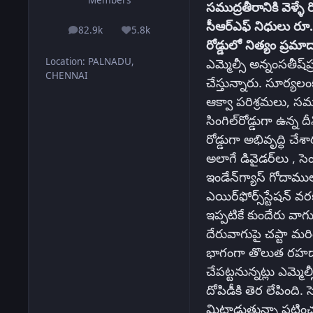
సముద్రతీరానికి వెళ్ళే
సీఆర్‌ఎఫ్‌ నిధులు ర
82.9k
5.8k
posts
Reputation
రోడ్డులో నిత్యం ప్
Location
:
PALNADU,
ఎమ్మెల్సీ అన్నంసతీష్‌
CHENNAI
చేస్తున్నారు. సూర్యలం
ఆక్వా పరిశ్రమలు, సమ
సింగిల్‌రోడ్డుగా ఉన్న
రోడ్డుగా అభివృద్ధి చే
అలాగే డివైడర్‌లు , సెం
ఇండేన్‌గ్యాస్‌ గోద
ఎయిర్‌ఫోర్స్‌స్టేషన్
ఇప్పటికే కుందేరు వాగు
దేరువాగుపై చప్టా మరి
భాగంగా తొలుత రహదారి
చేపట్టనున్నట్లు ఎమ్మెల్
దోపిడీకి తెర లేపింది.
మిట్టాడుతున్నా పట్ట