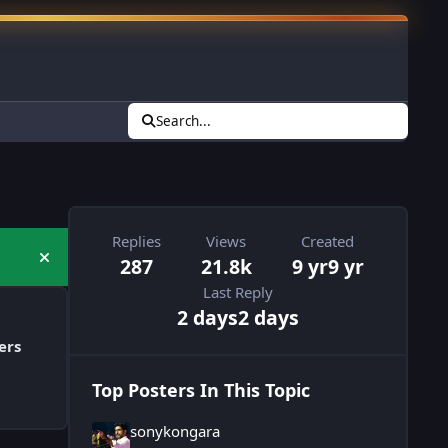
Search...
Replies
Views
Created
287
21.8k
9 yr
9 yr
Hide announcement
Last Reply
2 days
2 days
ers
Top Posters In This Topic
sonykongara