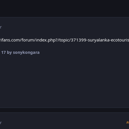
r
fans.com/forum/index.php?/topic/371399-suryalanka-ecotouri
 17
by sonykongara
r
A