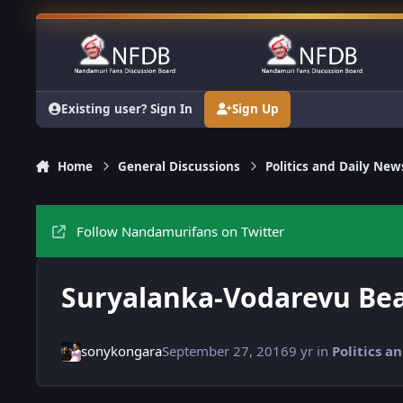
Skip to content
Existing user? Sign In
Sign Up
Home
General Discussions
Politics and Daily New
Follow Nandamurifans on Twitter
Suryalanka-Vodarevu Bea
sonykongara
September 27, 2016
9 yr
in
Politics a