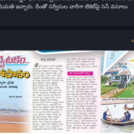
మతి ఇచ్చారు. దీంతో సర్వీసుల వారీగా టికెట్‌పై సెస్‌ వసూలు
A