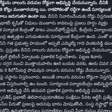
 రోడ్డును నాలుగు వరుసల రోడ్డుగా అభివృద్ధి చేయనున్నారు. దీనికి
ూ.8 కోట్లు మంజూరయ్యా యి. రాకపోకలతో రద్దీగా ఉండే సూర్యలంక
రమాదాలు జరుగుతూ ఉంటా యి.
దీనిని నివారించేందుకు రోడ్డు విస్తరణక
ప్రభాకర్‌ కృషితో నిధులు మంజూరు కావటంపై ప్రజలు హర్షం వ్యక్తం
క పర్యాటక కేంద్రంతో పాటు ఎయిర్‌ఫోర్స్‌స్టేషన్‌, కేంద్రీయ విద్యాల
ుద్ర ఉత్పత్తుల ఎగుమతులకు సూర్యలంక కేంద్రంగా ఉంది. ఎంతో 
 దీనిని గత ప్రభుత్వ హయంలో అప్పటి ఎమ్మెల్యే గాదె వెంకటరెడ్డి డబల
శారు. ప్రస్తుతం దీనిని నాలుగు వరుసల రోడ్డుగా అభివృద్ధి చేయనున్న
ట్రల్‌ లైటింగ్‌ ఏర్పాటుకు ప్రణాళిక సిద్ధంచేశారు. పట్టణ శివారు
ాముల దగ్గర నుంచి ముత్తాయపాలెం ఊరి బయట వరకు, ఊరు చివర న
‌ వరకు 8 కిలోమీటర్ల పొడువున నాలుగు వరుసల రోడ్డు వేయనున్నారు.
పై చప్టాను విస్తరించారు. అయితే నాలుగు వరుసల రోడ్డుగా విస్తరిస్త
ంత విస్తరించాల్సి ఉం టుంది. సూర్యలంక పర్యాటకేంద్రం అభివృద్దిల
 అభివృద్ధి చేసి తదుపరి ప్రణాళిక ప్రకారం అభివృద్ది పనులు
సీసతీష్‌ ప్రభాకర్‌ తెలిపారుప్రయాణికుల సంక్షేమం పేరిట ఆర్టీసీ ప్రత్య
 సెస్‌ల పేరుతో ప్రజలపై అదనపు భారం మోపుతోంది. సంస్థ నష్టాల్లో కొ
ించుకోని ఉన్నతాధికారులు ప్రయాణికుల నుంచి సేవా రుసుం వసూలు