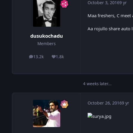
October 3, 2016
9 yr
Maa freshers, C meet 
Aa rojullo share auto
dusukochadu
Members
13.2k
1.8k
posts
Reputation
4 weeks later...
October 26, 2016
9 yr