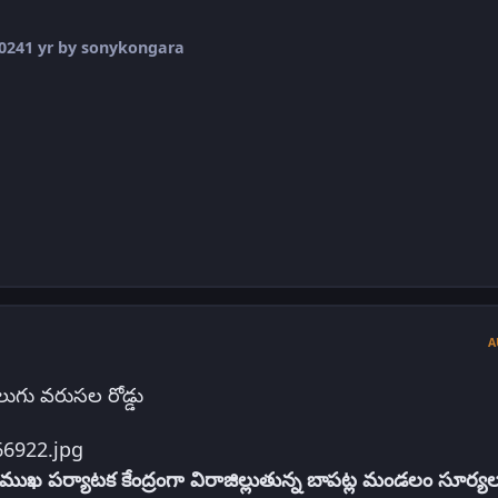
024
1 yr
by sonykongara
A
ాలుగు వరుసల రోడ్డు
్రముఖ పర్యాటక కేంద్రంగా విరాజిల్లుతున్న బాపట్ల మండలం సూర్య