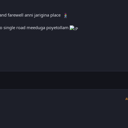
and farewell anni jarigina place
 lo single road meeduga poyetollam
A