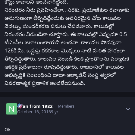
కోట్లు కావాలని అంచనాగట్టింది.
నిరంతరం నీరు ప్రవహించేలా.. సరకు, ప్రయాణికుల రవాణాకు
అనుగుణంగా తీర్చిదిద్దేందుకు అవసరమైన చోట కాలువల
వెడల్పు, సుందరీకరణ పనులు చేపడతారు. కాలువల్లో
నిరంతరం నీరుండేలా చూస్తారు. ఈ కాలువల్లో ఎప్పుడూ 0.5
టీఎంసీల జలాలుంటాయని అంచనా. కాలువల పొడవునా
126కి.మీ. ఒడ్డుపై రకరకాల మొక్కలు నాటి హరిత హారంలా
తీర్చిదిద్దుతారు. కాలువల వెంబడి కీలక ప్రాంతాలను పర్యాటక
ఆకర్షక ప్రదేశాలుగా రూపుదిద్దుతారు. రాజధానిలో కాలువల
అభివృద్ధికి సంబంధించి టాటా-ఆర్కాడిస్‌ సంస్థ త్వరలో
వివరణాత్మక ప్రణాళిక అందజేయనుంది.
Author stats
Nfan from 1982
Members
October 16, 2016
9 yr
Ok