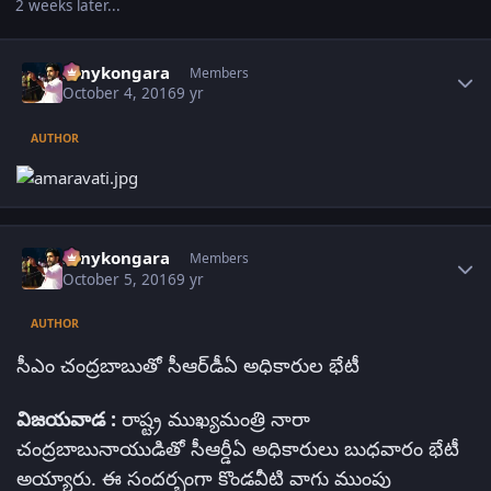
2 weeks later...
Author stats
sonykongara
Members
October 4, 2016
9 yr
AUTHOR
Author stats
sonykongara
Members
October 5, 2016
9 yr
AUTHOR
సీఎం చంద్రబాబుతో సీఆర్‌డీఏ అధికారుల భేటీ
విజయవాడ :
రాష్ట్ర ముఖ్యమంత్రి నారా
చంద్రబాబునాయుడితో సీఆర్డీఏ అధికారులు బుధవారం భేటీ
అయ్యారు. ఈ సందర్బంగా కొండవీటి వాగు ముంపు