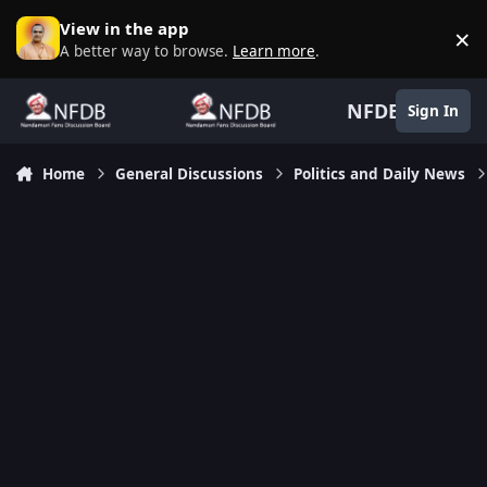
Skip to content
View in the app
×
D
A better way to browse.
Learn more
.
NFDB
Sign In
Home
General Discussions
Politics and Daily News