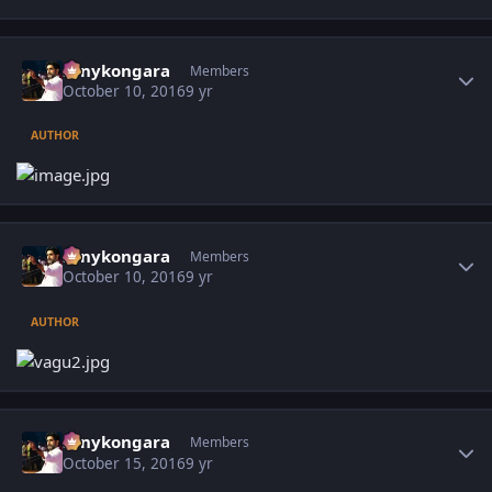
Author stats
sonykongara
Members
October 10, 2016
9 yr
AUTHOR
Author stats
sonykongara
Members
October 10, 2016
9 yr
AUTHOR
Author stats
sonykongara
Members
October 15, 2016
9 yr