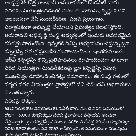
ఆంధ్రప్రదేశ్‌ కొత్త రాజధాని అమరావతిలో కొండవీటి వాగు
వరదను నియంత్రించడంతో పాటు ఈ వాగును, కృష్ణా నదిని
ఆలంబనగా చేసి సుందరీకరణ, పడవ ప్రయాణం,
పర్యాటకంగా అభివృద్ధి చేయాలని ప్రభుత్వం తలపోస్తోంది.
అమరావతి అభివృద్ధి సంస్థ ఆధ్వర్యంలో ఇందుకు అవసరమైన
కసరత్తు సాగుతోంది. ఇప్పటికే దీనిపై అధ్యయనం చేస్తున్న బ్లూ
కన్సల్టెన్సీ సమగ్ర ప్రణాళిక రూపొందించింది. ఇంతకుముందు
ఆర్‌వీ కన్సల్టెన్సీ కొన్ని ప్రతిపాదనలు రూపొందించగా తాజాగా
వరద నియంత్రణ-సుందరీకరణపై బ్లూ కన్సల్టెన్సీ సమగ్ర
ముఖచిత్రం రూపొందించినట్లు సమాచారం. ఈ సంస్థ గతంలో
నర్మద వరద నియంత్రణ ప్రాజెక్టులో పని చేసిందని అధికారులు
చెబుతున్నారు.
వరదపై లెక్కలు
జలవనరులశాఖ నిపుణులు కొండవీటి వాగు నుంచి వరద సమయంలో
రోజూ 16,000 క్యూసెక్కుల వరకు ప్రవాహాలు వస్తాయని అంచనా
వేస్తున్నారు. బ్లూ కన్సల్టెన్సీ నమూనా పరిశీలన చేపట్టి 20 వేల క్యూసెక్కుల
వరకు కూడా ఉంటుందని తాజాగా పేర్కొంది. తదనుగుణంగా ముంపును
కృష్ణా నదిలోకి మళ్లించే మార్గాలు సూచిస్తోంది.