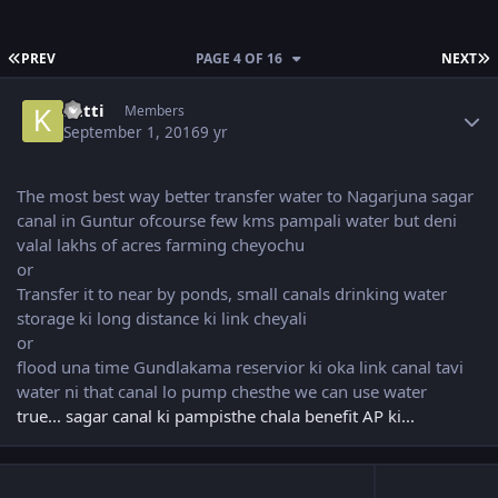
FIRST PAGE
L
PREV
PAGE 4 OF 16
NEXT
Author stats
katti
Members
September 1, 2016
9 yr
The most best way better transfer water to Nagarjuna sagar
canal in Guntur ofcourse few kms pampali water but deni
valal lakhs of acres farming cheyochu
or
Transfer it to near by ponds, small canals drinking water
storage ki long distance ki link cheyali
or
flood una time Gundlakama reservior ki oka link canal tavi
water ni that canal lo pump chesthe we can use water
true... sagar canal ki pampisthe chala benefit AP ki...