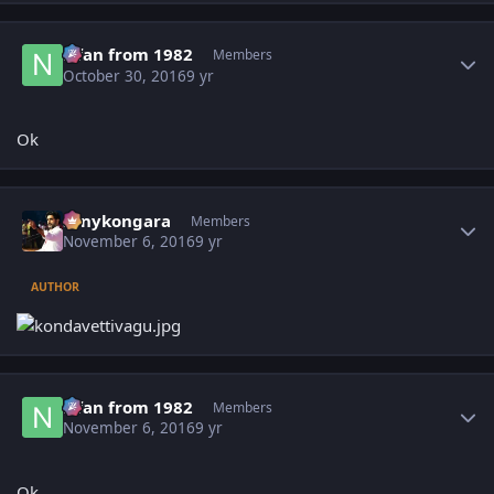
Author stats
Nfan from 1982
Members
October 30, 2016
9 yr
Ok
Author stats
sonykongara
Members
November 6, 2016
9 yr
AUTHOR
Author stats
Nfan from 1982
Members
November 6, 2016
9 yr
Ok