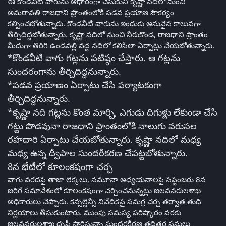
ఈ కొండవీటి వాగును ఆధారంగా చేసుకుని కృష్ణా నదిలో నుంచి
అమరావతి రాజధాని ప్రాంతంలోకి పడవ ప్రయాణ సౌకర్యం
కల్పించబోతున్నారు. కొండవీటి వాగును ఇందుకు అనువైన కాలువగా
తీర్చిదిద్దబోతున్నారు. కృష్ణా నదిలో నుంచి నీరుకొండ, రాజధాని ప్రాంతం
మీదుగా తిరిగి ఉండవల్లి వద్ద నదిలో కలిసేలా ఏర్పాట్లు చేయబోతున్నారు.
*కొండవీటి వాగు గట్లను పటిష్ఠం చేస్తారు. ఆ గట్లను
సుందరంగాను తీర్చిదిద్దనున్నారు.
*పడవ ప్రయాణం ఏర్పాటు చేసి పర్యాటకంగా
తీర్చిదిద్దనున్నారు.
*కృష్ణా నది గట్లను కొంత మార్చి, ఎగుడు దిగుళ్లు లేకుండా చేసి
గట్టు పొడవునా రాజధాని ప్రాంతంలోకి నాలుగు వరుసల
రహదారి ఏర్పాటు చేయబోతున్నారు. కృష్ణా నదిలో మధ్య
మధ్య ఉన్న ద్వీపాల సుందరీకరణ చేపట్టబోతున్నారు.
8న భేటీలో కూలంకషంగా చర్చ
వాగు వరదపై తాజా లెక్కలు, నమూనా అధ్యయనాలపై సెప్టెంబరు 8న
జరిగే సమావేశంలో కూలంకషంగా చర్చించనున్నట్లు జలవనరులశాఖ
అధికారులు చెప్పారు. కన్సల్టెన్సీ నివేదికపై సమగ్ర చర్చ తర్వాత తుది
నిర్ణయాలు తీసుకుంటారు. ముంపు సమస్య పరిష్కారం వరకు
జలవనరులశాఖ దృష్టి సారిస్తున్నా సుందరకీరణ తదితర పనులు