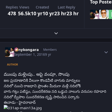
Top Poster
Replies
Views
Created
Last Reply
478
56.5k
10 yr
10 yr
23 hr
23 hr
Expand topic overview
Author stats
sonykongara
Members
September 1, 2016
9 yr
AUTHOR
ముంపు మళ్లింపు.. ఆపై వంపూ, సొంపు
జల ప్రయాణానికి వీలుగా కొండవీటి వాగుకు మార్పులు
నదిలో నుంచి రాజధాని ప్రాంతం మీదుగా మళ్లీ నదిలోకి
వాగు గట్లు పటిష్ఠం, సుందరీకరణ నది ఒడ్డున నాలుగు వరుసల రహదారి
నదిలో ద్వీపాల సుందరీకరణ దృష్టి సారించిన సర్కారు
ఈనాడు - హైదరాబాద్‌