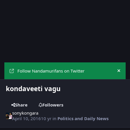
Follow Nandamurifans on Twitter
Hide
kondaveeti vagu
Share
Followers
sonykongara
April 10, 2016
10 yr
in
Politics and Daily News