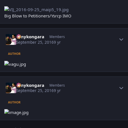
Big Blow to Petitioners/Ysrcp IMO
Author stats
sonykongara
Members
September 25, 2016
9 yr
AUTHOR
Author stats
sonykongara
Members
September 25, 2016
9 yr
AUTHOR