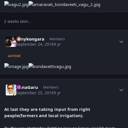
2 weeks later...
Author stats
sonykongara
Members
September 24, 2016
9 yr
AUTHOR
Author stats
AnnaGaru
Members
September 25, 2016
9 yr
At last they are taking input from right
people(farmers and local irrigation).