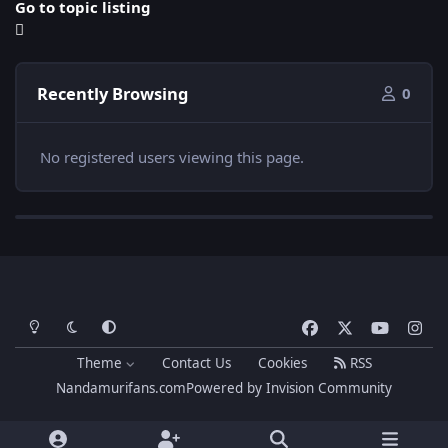
Go to topic listing
Recently Browsing
0
No registered users viewing this page.
Light Mode
Dark Mode
System Preference
f
x
y
i
a
o
n
Theme
Contact Us
Cookies
RSS
c
u
s
Nandamurifans.com
Powered by
Invision Community
e
t
t
b
u
a
o
b
g