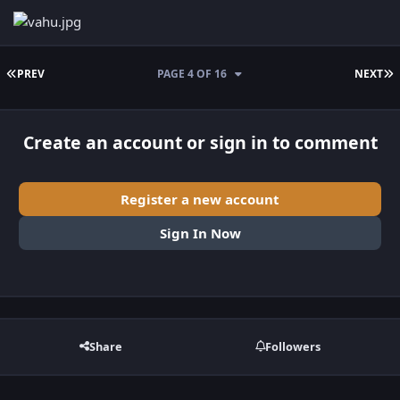
FIRST PAGE
L
PREV
PAGE 4 OF 16
NEXT
Create an account or sign in to comment
Register a new account
Sign In Now
Share
Followers