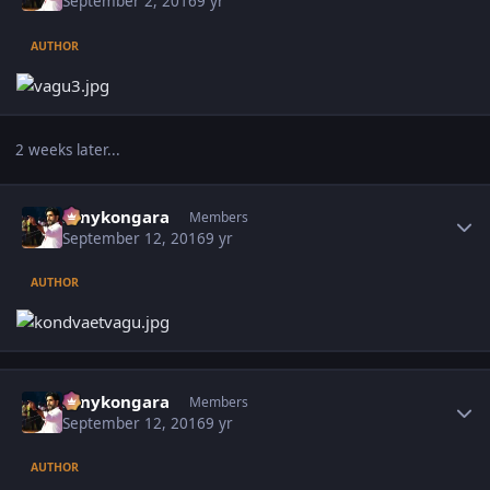
September 2, 2016
9 yr
AUTHOR
2 weeks later...
Author stats
sonykongara
Members
September 12, 2016
9 yr
AUTHOR
Author stats
sonykongara
Members
September 12, 2016
9 yr
AUTHOR