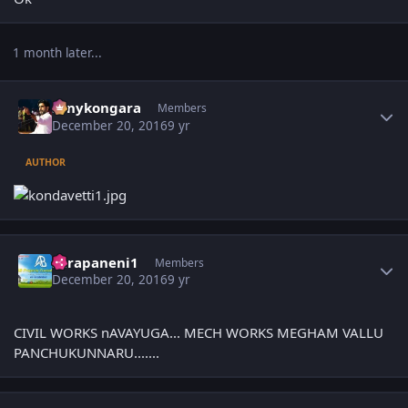
1 month later...
Author stats
sonykongara
Members
December 20, 2016
9 yr
AUTHOR
Author stats
surapaneni1
Members
December 20, 2016
9 yr
CIVIL WORKS nAVAYUGA... MECH WORKS MEGHAM VALLU
PANCHUKUNNARU.......
Author stats