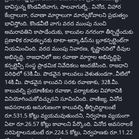
భావిస్తున్న కొండవీటివాగు, పాలవాగుల్నే.. వినోద, విహార
కేంద్రాలుగా, రవాణా మార్గాలుగా మార్చుకోవాలని ప్రభుత్వం
భావిస్తోంది. కొండవీటి వాగు వరద ముంపు నుంచి
అమరావతిని కాపాడేందుకు, కాలువల నగరంగా తీర్చిద్దేందుకు
ప్రణాళిక రూపకల్పనకు టాటా-ఆర్కాడిస్‌ను బ్లూకన్సల్టెంట్‌గా
నియమించింది. వరద ముంపు నివారణ, కృష్ణానదిలో దీవుల
అభివృద్ధి, రాజధానిలో జల రవాణా మార్గాల అభివృద్ధిపై
కన్సల్టెన్సీ సంస్థ ప్రాథమిక నివేదికలు అందజేసింది. రాజధాని
పరిధిలో 63కి.మీ. పొడవైన కాలువలు వెళుతుండగా..వీటిలో
14కి.మీ. పొడవైన కాలువని సరకు రవాణాకు, 32కి.మీ.
కాలువల్ని ప్రయాణికుల రవాణా, పర్యాటకుల విహారానికి
వినియోగించుకోవచ్చునని సూచించింది. వాణిజ్య, వినోద
అవసరాలకు అనుగుణంగా కాలువల్ని తీర్చిదిద్దాలంటే
రూ.531.5 కోట్లు వ్యయమవుతుందని, నిర్వహణ వ్యయంగా
ఏటా రూ.26.57 కోట్లు కావాలని పేర్కొంది. వినోద అవసరాలకే
సరిపెట్టాలనుకుంటే రూ.224.5 కోట్లు, నిర్వహణకు రూ.11.22