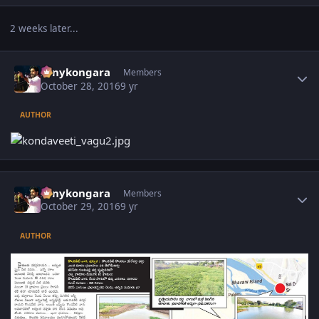
2 weeks later...
Author stats
sonykongara
Members
October 28, 2016
9 yr
AUTHOR
Author stats
sonykongara
Members
October 29, 2016
9 yr
AUTHOR