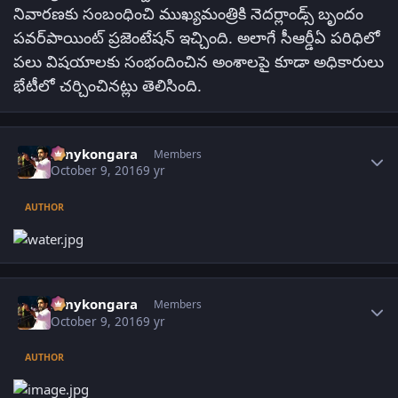
నివారణకు సంబంధించి ముఖ్యమంత్రికి నెదర్లాండ్స్ బృందం
పవర్‌పాయింట్‌ ప్రజెంటేషన్‌ ఇచ్చింది. అలాగే సీఆర్డీఏ పరిధిలో
పలు విషయాలకు సంభందించిన అంశాలపై కూడా అధికారులు
భేటీలో చర్చించినట్లు తెలిసింది.
Author stats
sonykongara
Members
October 9, 2016
9 yr
AUTHOR
Author stats
sonykongara
Members
October 9, 2016
9 yr
AUTHOR