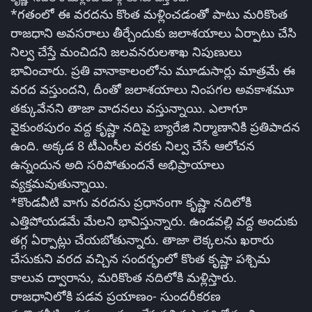
*గతంలో ఈ వరదను కొంత మళ్లించడంతో పాటు మరికొంత
రాజధాని అవసరాలు తీర్చేందుకు జలాశయాలు ఏర్పాటు చేసి
నిల్వ చేస్తే మంచిదని జలవనరులశాఖ నిపుణులు
భావించారు. ప్రతి వానాకాలంలోను మూడుసార్లు మాత్రమే ఈ
వరద వస్తుందని, దీంతో జలాశయాలు నింపగల అవకాశమూ
తక్కువేనని తాజా వాదనలు వస్తున్నాయి. ఎలాగూ
వైకుంఠపురం వద్ద కృష్ణా నదిపై బ్యారేజి నిర్మాణానికి ప్రతిపాదన
ఉంది. అక్కడ 8 టీఎంసీల వరకు నిల్వ చేసే ఆలోచన
ఉన్నందున అది సరిపోతుందనే అభిప్రాయాలు
వ్యక్తమవుతున్నాయి.
*కొండవీటి వాగు వరదను ప్రధానంగా కృష్ణా నదిలోకి
ఎత్తిపోయడమే మేలని భావిస్తున్నారు. ఉండవల్లి వద్ద అందుకు
తగ్గ ఏర్పాట్లు చేయబోతున్నారు. తాజా లెక్కలను ఖరారు
చేసుకుని వరద వచ్చిన సందర్భంలో కొంత కృష్ణా పశ్చిమ
కాలువ ద్వారాను, మరికొంత నదిలోకి మళ్లిస్తారు.
రాజధానిలోకి పడవ ప్రయాణం- సుందరీకరణ