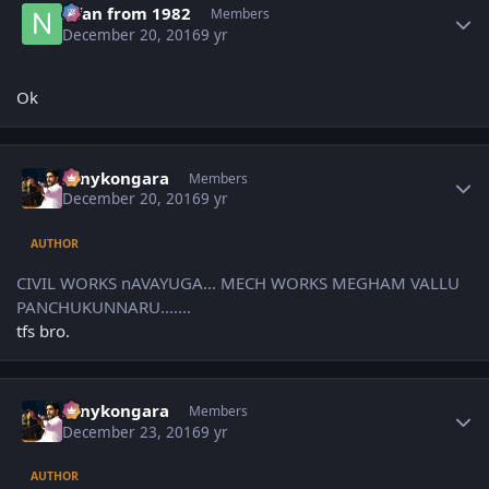
Nfan from 1982
Members
December 20, 2016
9 yr
Ok
Author stats
sonykongara
Members
December 20, 2016
9 yr
AUTHOR
CIVIL WORKS nAVAYUGA... MECH WORKS MEGHAM VALLU
PANCHUKUNNARU.......
tfs bro.
Author stats
sonykongara
Members
December 23, 2016
9 yr
AUTHOR