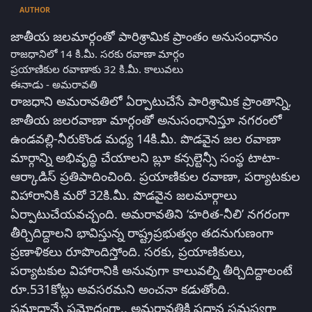
AUTHOR
జాతీయ జలమార్గంతో పారిశ్రామిక ప్రాంతం అనుసంధానం
రాజధానిలో 14 కి.మీ. సరకు రవాణా మార్గం
ప్రయాణికుల రవాణాకు 32 కి.మీ. కాలువలు
ఈనాడు - అమరావతి
రాజధాని అమరావతిలో ఏర్పాటుచేసే పారిశ్రామిక ప్రాంతాన్ని,
జాతీయ జలరవాణా మార్గంతో అనుసంధానిస్తూ నగరంలో
ఉండవల్లి-నీరుకొండ మధ్య 14కి.మీ. పొడవైన జల రవాణా
మార్గాన్ని అభివృద్ధి చేయాలని బ్లూ కన్సల్టెన్సీ సంస్థ టాటా-
ఆర్కాడిస్‌ ప్రతిపాదించింది. ప్రయాణికుల రవాణా, పర్యాటకుల
విహారానికి మరో 32కి.మీ. పొడవైన జలమార్గాలు
ఏర్పాటుచేయవచ్చంది. అమరావతిని ‘హరిత-నీలి’ నగరంగా
తీర్చిదిద్దాలని భావిస్తున్న రాష్ట్రప్రభుత్వం తదనుగుణంగా
ప్రణాళికలు రూపొందిస్తోంది. సరకు, ప్రయాణికులు,
పర్యాటకుల విహారానికి అనువుగా కాలువల్ని తీర్చిదిద్దాలంటే
రూ.531కోట్లు అవసరమని అంచనా కడుతోంది.
ప్రమాదాన్నే ప్రమోదంగా.. అమరావతికి ప్రధాన సమస్యగా