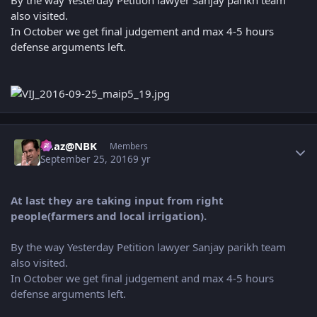
By the way Yesterday Petition lawyer Sanjay parikh team
also visited.
In October we get final judgement and max 4-5 hours
defense arguments left.
Author stats
Raaz@NBK
Members
September 25, 2016
9 yr
At last they are taking input from right
people(farmers and local irrigation).
By the way Yesterday Petition lawyer Sanjay parikh team
also visited.
In October we get final judgement and max 4-5 hours
defense arguments left.